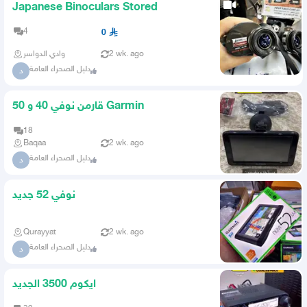
Japanese Binoculars Stored
4
0
2 wk. ago
وادي الدواسر
دليل الصحراء العامة
د
قارمن نوفي 40 و 50 Garmin
18
Baqaa
2 wk. ago
دليل الصحراء العامة
د
نوفي 52 جديد
Qurayyat
2 wk. ago
دليل الصحراء العامة
د
ايكوم 3500 الجديد