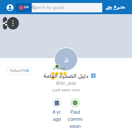
EN
د
41
ratings
Follow
1128
دليل الصحراء العامة
@Sn_arar
Last seen now
8 yr.
Paid
ago
commi
ssion