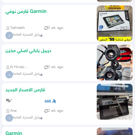
قارمن نوفي Garmin
Tathleeth
2 wk. ago
دليل الصحراء العامة
د
دربيل ياباني اصلي مخزن
Al Hinakiyah
2 wk. ago
دليل الصحراء العامة
د
قارمن الاصدار الجديد
7
550
Arar
2 wk. ago
دليل الصحراء العامة
د
Garmin