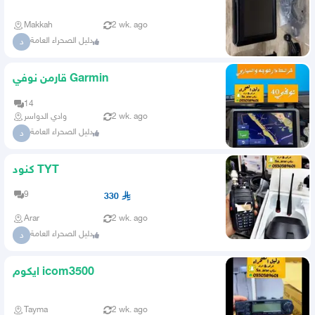
Makkah
2 wk. ago
دليل الصحراء العامة
د
قارمن نوفي Garmin
14
2 wk. ago
وادي الدواسر
دليل الصحراء العامة
د
كنود TYT
9
330
Arar
2 wk. ago
دليل الصحراء العامة
د
ايكوم icom3500
Tayma
2 wk. ago