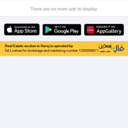
There are no more ads to display.
Real Estate section in Haraj is operated by
Fal License for brokerage and marketing number 1200006871