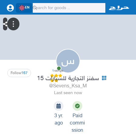
EN
س
1
ratings
Follow
167
سفنز التجارية للسيارات 15
@Sevens_Ksa_M
Last seen now
3 yr.
Paid
ago
commi
ssion