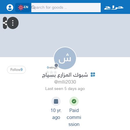
EN
ش
0
ratings
Follow
9
شبوك المزارع بسياج
@mlli2030
Last seen 5 days ago
10 yr.
Paid
ago
commi
ssion