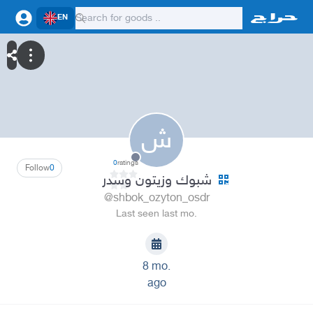
EN
ش
0
ratings
Follow
0
شبوك وزيتون وسدر
@shbok_ozyton_osdr
Last seen last mo.
8 mo.
ago