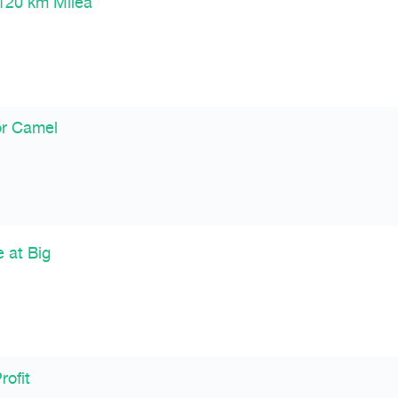
 120 km Milea
or Camel
 at Big
rofit