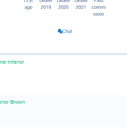
13 yr.
Dealer
Dealer
Dealer
Paid
ago
2019
2020
2021
commi
ssion
Chat
l Interior
rior Brown