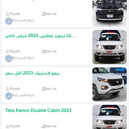
Riyadh
last wk.
شركة السبر كـار8
ش
تاتا زينون غمارتين 2023 عرض خاص
للشركةوالأفراد
Riyadh
last wk.
شركة السبر كـار8
ش
بيجو لاندتريك 2023 اقل سعر
Riyadh
last wk.
شركة السبر كـار8
ش
Tata Xenon Double Cabin 2023
Riyadh
last wk.