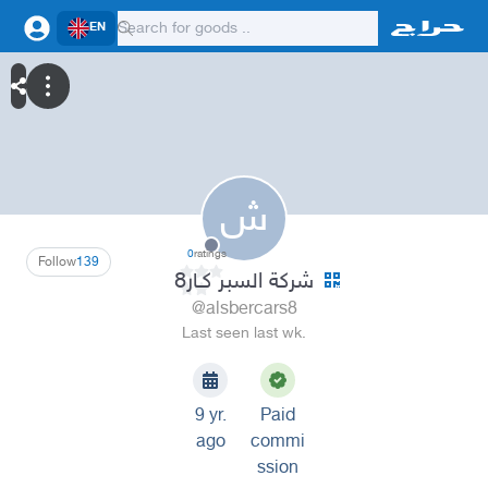
EN
ش
0
ratings
Follow
139
شركة السبر كـار8
@alsbercars8
Last seen last wk.
9 yr.
Paid
ago
commi
ssion