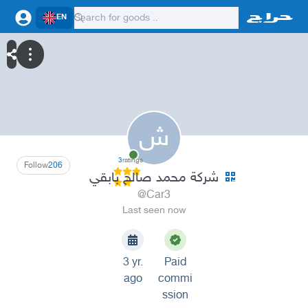
EN
ش
3
ratings
Follow
206
شركة محمد صالح بابقي
@Car3
Last seen now
3 yr.
Paid
ago
commi
ssion