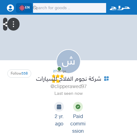
EN
ش
27
ratings
Follow
558
شركة نجوم الفلاح للسيارات
@clipperawed97
Last seen now
2 yr.
Paid
ago
commi
ssion