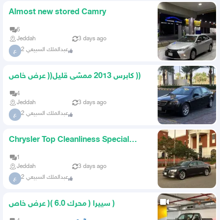
Almost new stored Camry
6
Jeddah
3 days ago
عبدالملك السبيعي 2
ع
كابرس 2013 ممشى قليل(( عرض خاص ))
4
Jeddah
3 days ago
عبدالملك السبيعي 2
ع
Chrysler Top Cleanliness Special
Offer
1
Jeddah
3 days ago
عبدالملك السبيعي 2
ع
سييرا ( محرك 6.0 )( عرض خاص )