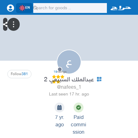
EN
ع
19
ratings
Follow
381
عبدالملك السبيعي 2
@nafees_1
Last seen 17 hr. ago
7 yr.
Paid
ago
commi
ssion