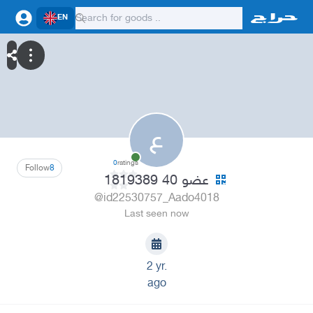
EN
ع
0
ratings
Follow
8
عضو 40 1819389
@id22530757_Aado4018
Last seen now
2 yr.
ago