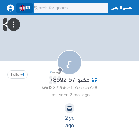
EN
ع
0
ratings
Follow
4
عضو 57 78592
@id22225576_Aado5778
Last seen 2 mo. ago
2 yr.
ago