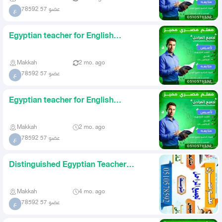
عضو 57 78592
ع
Egyptian teacher for English
foundation Arabic Math and subj
Makkah
2 mo. ago
عضو 57 78592
ع
Egyptian teacher for English
foundation Arabic Math and acad
Makkah
2 mo. ago
عضو 57 78592
ع
Distinguished Egyptian Teacher
English Foundation Language
Makkah
4 mo. ago
عضو 57 78592
ع