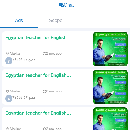
Chat
Ads
Scope
Egyptian teacher for English
foundation Arabic Math and acad
Makkah
2 mo. ago
عضو 57 78592
ع
Egyptian teacher for English
foundation Arabic Math and acad
Makkah
2 mo. ago
عضو 57 78592
ع
Egyptian teacher for English
foundation Arabic Math and subj
Makkah
2 mo. ago