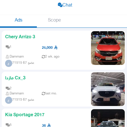
Chat
Ads
Scope
Chery Arrizo 3
1
25,000
Dammam
2 wk. ago
عضو 67 71515
ع
مازدا Cx_3
2
Dammam
last mo.
عضو 67 71515
ع
Kia Sportage 2017
5
36