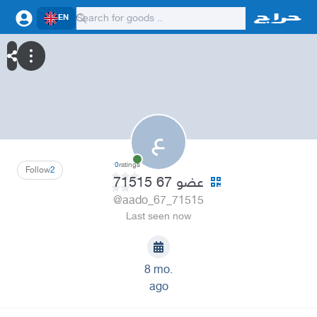
EN
ع
0
ratings
Follow
2
عضو 67 71515
@aado_67_71515
Last seen now
8 mo.
ago