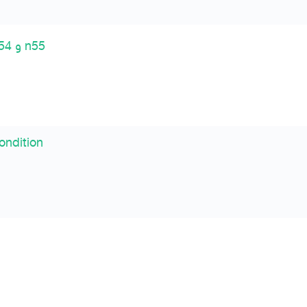
مكاين بي إم 4 سلندر و 6 سلندر مستورده n20 و n52 و n54 و n55
ndition