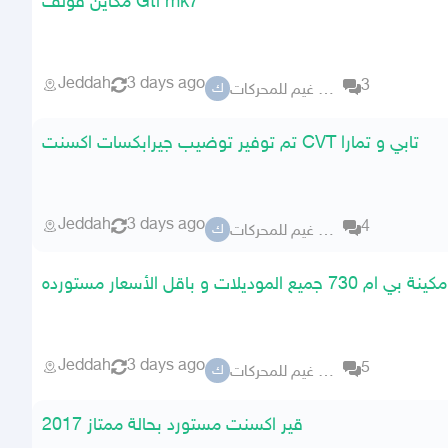
مكاين قولف Gti mk7
Jeddah
3 days ago
3
كراج ابو غيم للمحركات
ك
تم توفير توضيب جيرابكسات اكسنت CVT تابي و تمارا
Jeddah
3 days ago
4
كراج ابو غيم للمحركات
ك
مكينة بي ام 730 جميع الموديلات و باقل الأسعار مستورده
Jeddah
3 days ago
5
كراج ابو غيم للمحركات
ك
قير اكسنت مستورد بحالة ممتاز 2017