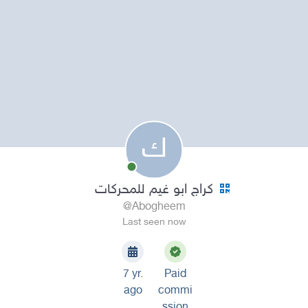
ك
كراج ابو غيم للمحركات
@Abogheem
Last seen now
7 yr.
Paid
ago
commi
ssion