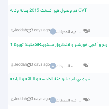
تم وصول قير اكسنت 2015 بحالة وكاله CVT
Jeddah
3 days ago
6
كراج ابو غيم للمحركات
ك
تا 1GRشاص و ربع و أفجي فورشنر و لاندكروزر مستورد
Jeddah
3 days ago
1
كراج ابو غيم للمحركات
ك
تيربو بي ام دبليو فئة الخامسه و الثالثه و الرابعه
Jeddah
3 days ago
5
كراج ابو غيم للمحركات
ك