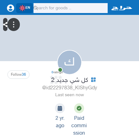
EN
ك
0
ratings
Follow
36
كل شي جديد 2
@id22297838_KlShyGdy
Last seen now
2 yr.
Paid
ago
commi
ssion