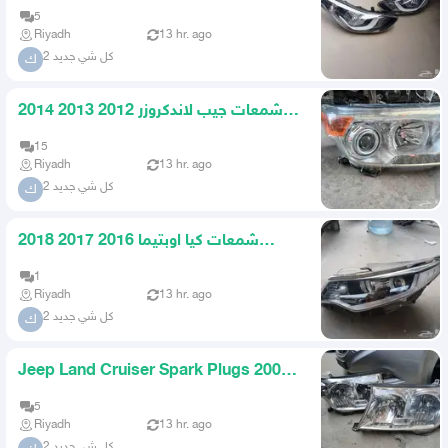
original agency
5
Riyadh
13 hr. ago
كل شي جديد 2
ك
شمعات جيب لاندكروزر 2012 2013 2014
2015 اصلي وكاله
15
Riyadh
13 hr. ago
كل شي جديد 2
ك
شمعات كيا اوبتيما 2016 2017 2018
استاندر عادي
1
Riyadh
13 hr. ago
كل شي جديد 2
ك
Jeep Land Cruiser Spark Plugs 2008
2009 2010 2011 Original G
5
Riyadh
13 hr. ago
كل شي جديد 2