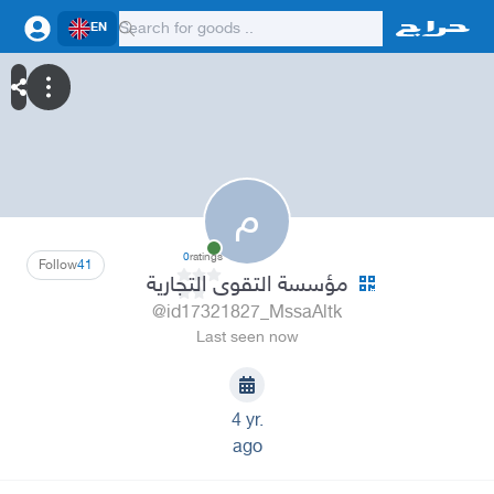
EN
م
0
ratings
Follow
41
مؤسسة التقوى التجارية
@id17321827_MssaAltk
Last seen now
4 yr.
ago