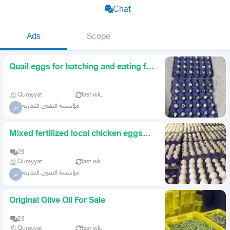
Chat
Ads
Scope
Quail eggs for hatching and eating for
sale
Qurayyat
last wk.
مؤسسة التقوى التجارية
م
Mixed fertilized local chicken eggs
and Fayoumi eggs Al Qur
29
Qurayyat
last wk.
مؤسسة التقوى التجارية
م
Original Olive Oil For Sale
23
Qurayyat
last wk.