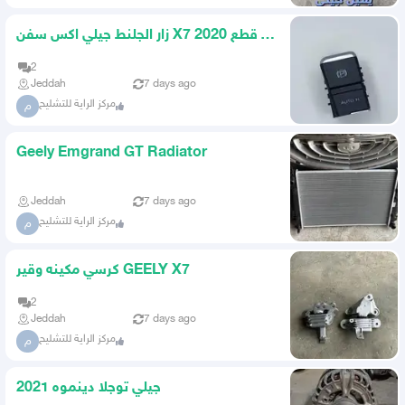
زار الجلنط جيلي اكس سفن X7 2020 قطع
غيار جيلي
2
Jeddah
7 days ago
مركز الراية للتشليح
م
Geely Emgrand GT Radiator
Jeddah
7 days ago
مركز الراية للتشليح
م
كرسي مكينه وقير GEELY X7
2
Jeddah
7 days ago
مركز الراية للتشليح
م
جيلي توجلا دينموه 2021