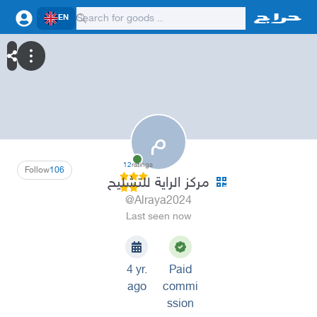
EN
م
12
ratings
Follow
106
مركز الراية للتشليح
@Alraya2024
Last seen now
4 yr.
Paid
ago
commi
ssion