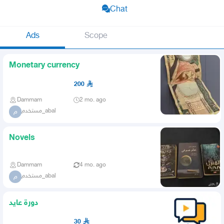
Chat
Ads
Scope
Monetary currency
200
Dammam
2 mo. ago
مستخدم_abal
م
Novels
Dammam
4 mo. ago
مستخدم_abal
م
دورة عايد
30