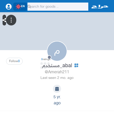
EN
م
0
ratings
Follow
0
مستخدم_abal
@Amerah211
Last seen 2 mo. ago
5 yr.
ago