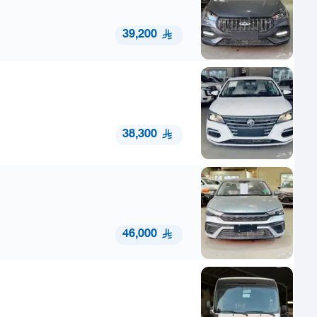
39,200
38,300
46,000