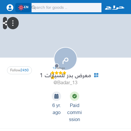
EN
م
13
ratings
Follow
2450
معرض بدر للسيارات 1
@Badar_13
6 yr.
Paid
ago
commi
ssion