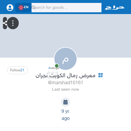
EN
م
0
ratings
Follow
21
معرض رمال الكويت نجران
@marshad10161
Last seen now
9 yr.
ago