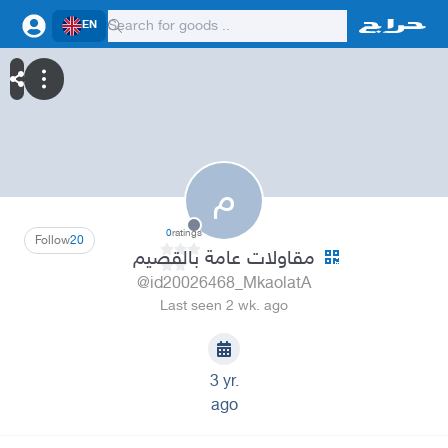
EN
م
0
ratings
Follow
20
مقاولات عامة بالقصيم
@id20026468_MkaolatA
Last seen 2 wk. ago
3 yr.
ago