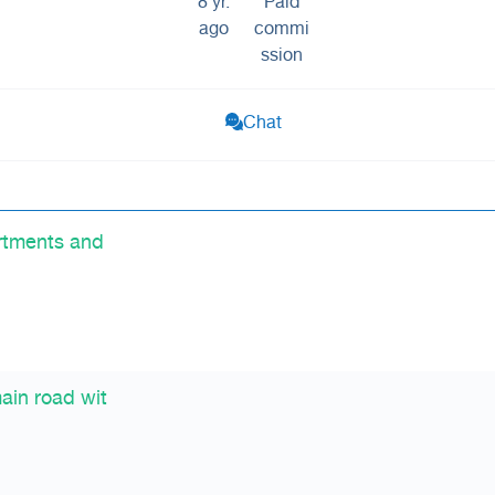
8 yr.
Paid
ago
commi
ssion
Chat
artments and
ain road wit