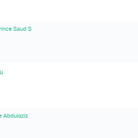
Prince Saud S
لل
e Abdulaziz