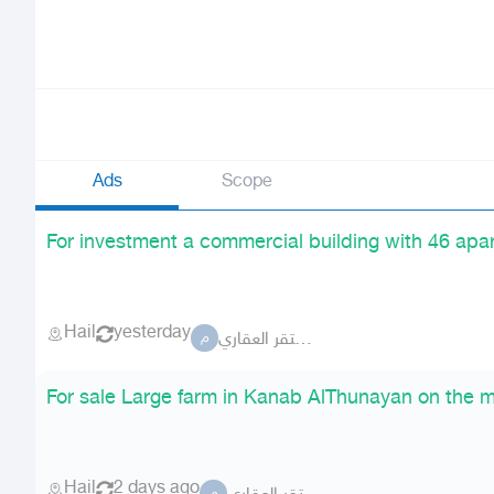
Ads
Scope
For investment a commercial building with 46 ap
Hail
yesterday
مكتب مستقر العقاري
م
For sale Large farm in Kanab AlThunayan on the m
Hail
2 days ago