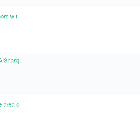
oors wit
 AlSharq
e area o