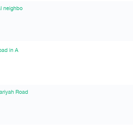
al neighbo
oad in A
hariyah Road