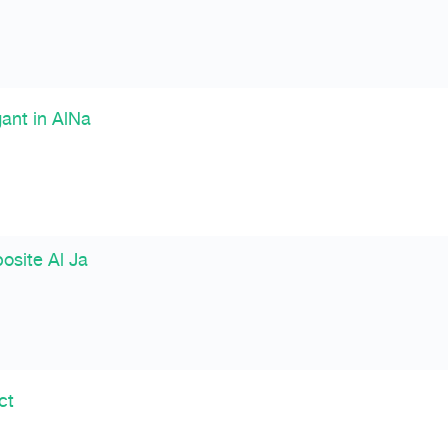
ant in AlNa
osite Al Ja
ct