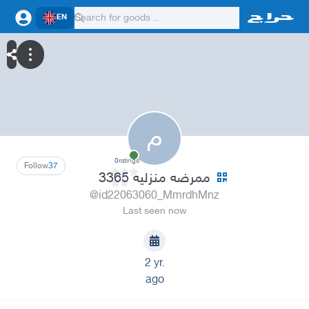
EN
م
0
ratings
Follow
37
ممرضه منزليه 3365
@id22063060_MmrdhMnz
Last seen now
2 yr.
ago