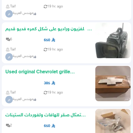
Taif
19 hr. ago
مهندس العربية
م
تلفزيون وراديو على شكل كمره فديو قديم
انتيك 650ريال
6
650
Taif
19 hr. ago
مهندس العربية
م
Used original Chevrolet grille
emblem for GMC
385
Taif
19 hr. ago
مهندس العربية
م
تمثال صقر للهافات ولفوردات الستينات
والسبعينات
2
650