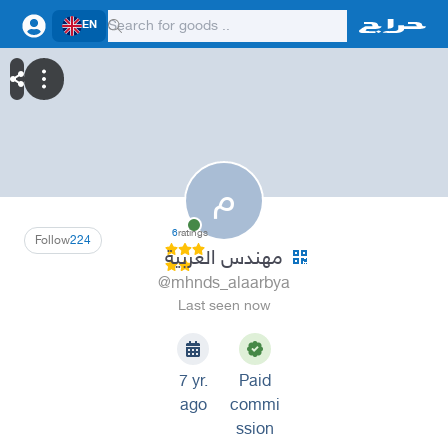
EN
م
6
ratings
Follow
224
مهندس العربية
@mhnds_alaarbya
Last seen now
7 yr.
Paid
ago
commi
ssion