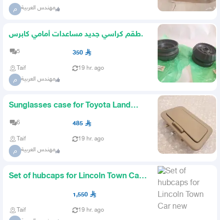
مهندس العربية
م
طقم كراسي جديد مساعدات أمامي كابرس
2011 2012 2013
5
350
Taif
19 hr. ago
مهندس العربية
م
Sunglasses case for Toyota Land
Cruiser
6
485
Taif
19 hr. ago
مهندس العربية
م
Set of hubcaps for Lincoln Town Car
new
1,550
Taif
19 hr. ago