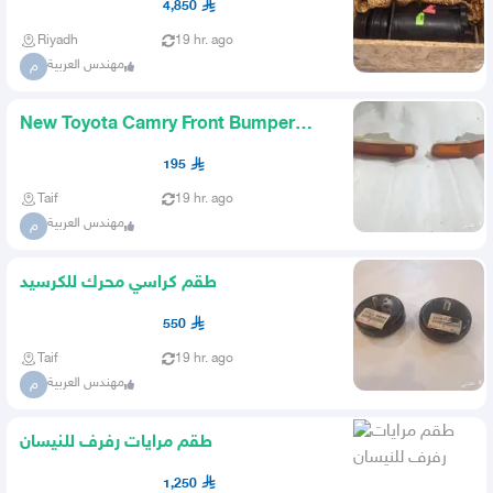
4,850
Riyadh
19 hr. ago
مهندس العربية
م
New Toyota Camry Front Bumper
Signal Set
195
Taif
19 hr. ago
مهندس العربية
م
طقم كراسي محرك للكرسيد
550
Taif
19 hr. ago
مهندس العربية
م
طقم مرايات رفرف للنيسان
1,250