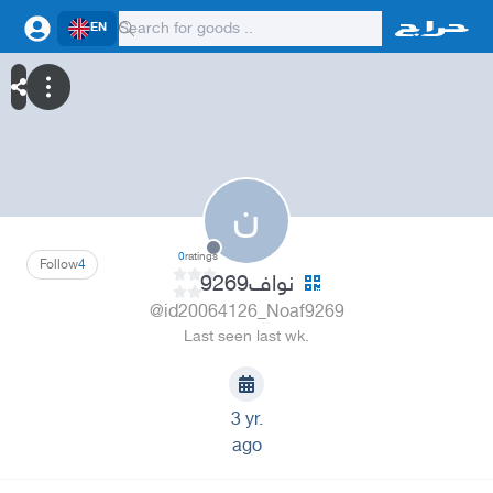
EN
ن
0
ratings
Follow
4
نواف9269
@id20064126_Noaf9269
Last seen last wk.
3 yr.
ago