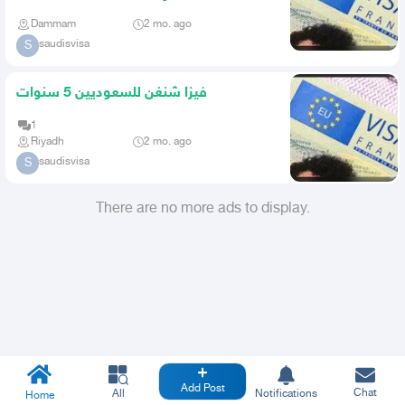
Dammam
2 mo. ago
saudisvisa
S
فيزا شنغن للسعوديين 5 سنوات
1
Riyadh
2 mo. ago
saudisvisa
S
There are no more ads to display.
Add Post
Chat
All
Notifications
Home