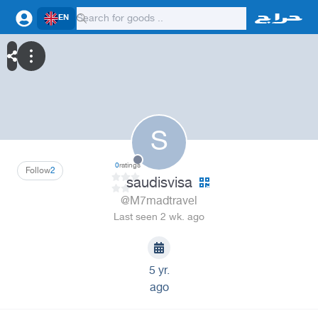
EN
S
0
ratings
Follow
2
saudisvisa
@M7madtravel
Last seen 2 wk. ago
5 yr.
ago