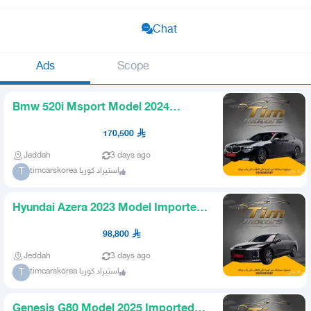
Chat
Ads
Scope
Bmw 520i Msport Model 2024
Imported from Korea
170,500
Jeddah
3 days ago
timcarskorea استيراد كوريا
T
Hyundai Azera 2023 Model Imported
from Korea
98,800
Jeddah
3 days ago
timcarskorea استيراد كوريا
T
Genesis G80 Model 2025 Imported