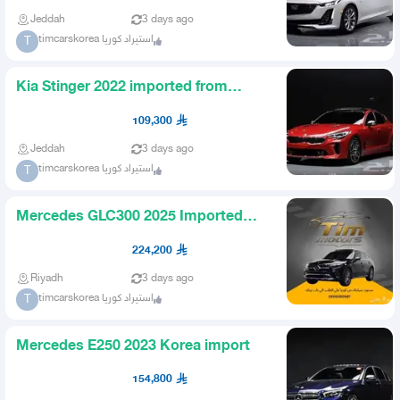
Jeddah
3 days ago
timcarskorea استيراد كوريا
T
Kia Stinger 2022 imported from
Korea
109,300
Jeddah
3 days ago
timcarskorea استيراد كوريا
T
Mercedes GLC300 2025 Imported
from Korea
224,200
Riyadh
3 days ago
timcarskorea استيراد كوريا
T
Mercedes E250 2023 Korea import
154,800