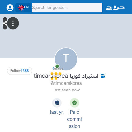
EN
T
5
ratings
Follow
1388
timcarskorea استيراد كوريا
@timcarskorea
Last seen now
last yr.
Paid
commi
ssion