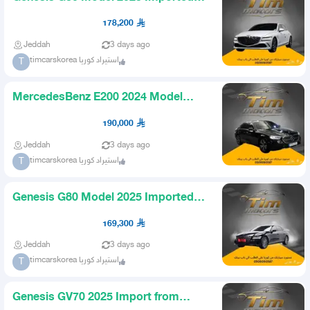
from Korea
178,200
Jeddah
3 days ago
timcarskorea استيراد كوريا
T
MercedesBenz E200 2024 Model
Imported from Korea
190,000
Jeddah
3 days ago
timcarskorea استيراد كوريا
T
Genesis G80 Model 2025 Imported
from Korea
169,300
Jeddah
3 days ago
timcarskorea استيراد كوريا
T
Genesis GV70 2025 Import from