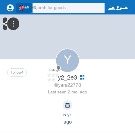
EN
Y
0
ratings
Follow
4
y2_2e3
@yara22778
Last seen 2 mo. ago
5 yr.
ago