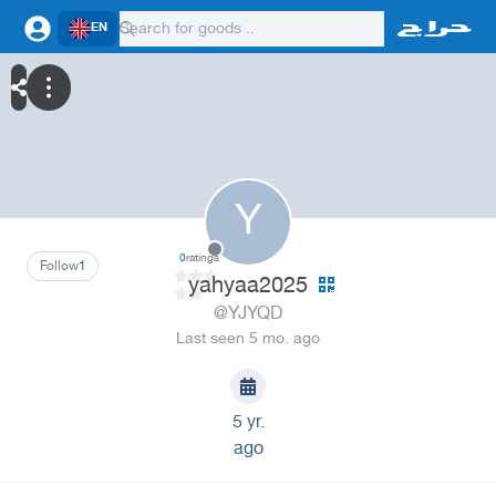
EN
Y
0
ratings
Follow
1
yahyaa2025
@YJYQD
Last seen 5 mo. ago
5 yr.
ago