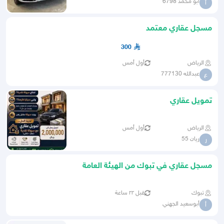
أبو محمد 6798
أ
مسجل عقاري معتمد
300
الرياض
أول أمس
عبدالله 777130
ع
تمويل عقاري
الرياض
أول أمس
ريان 55
ر
مسجل عقاري في تبوك من الهيئة العامة
للعقار
تبوك
قبل ٢٢ ساعة
أبوسعيد الجهني
أ