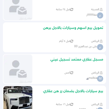
افراغ العقارات - رهن-
المدينة
قبل ٢٤ ساعة
عقااااااااار
ع
تمويل بيع اسهم وسيارات بالاجل برهن
عقاري بدون دخل
الرياض
قبل ٤ أيام
علي بن عبدالعزيز 00
ع
مسجل عقاري معتمد تسجيل عيني
الرياض
أمس
molkia
M
بيع سيارات بالاجل بضمان رر هن عقاري
تنفيذ فوري
الرياض
قبل ١٦ ساعة