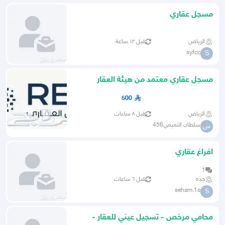
مسجل عقاري
الرياض
قبل ١٢ ساعة
syfcc
S
مسجل عقاري معتمد من هيئة العقار
500
الرياض
قبل ٨ ساعات
سلطان التميمي456
س
افراغ عقاري
1
جده
قبل ٦ ساعات
seham.1s
S
محامي مرخص - تسجيل عيني للعقار -