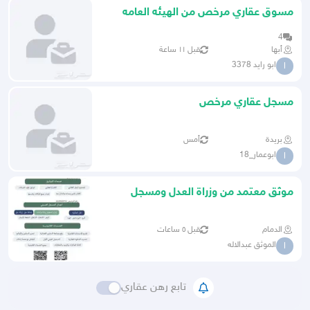
مسوق عقاري مرخص من الهيئه العامه
للعقار
4
أبها
قبل ١١ ساعة
ابو رايد 3378
ا
مسجل عقاري مرخص
بريدة
أمس
ابوعمار_18
ا
موثق معتمد من وزراة العدل ومسجل
عقاري
الدمام
قبل ٥ ساعات
الموثق عبدالاله
ا
تابع رهن عقاري