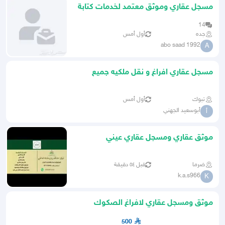
مسجل عقاري وموثق معتمد لخدمات كتابة
العدل
14
جده
أول أمس
abo saad 1992
A
مسجل عقاري افراغ و نقل ملكيه جميع
أنواع العقارات في تبوك
تبوك
أول أمس
أبوسعيد الجهني
أ
موثق عقاري ومسجل عقاري عيني
ضرما
قبل ٥٤ دقيقة
k.a.s966
K
موثق ومسجل عقاري لافراغ الصكوك
ووكالات شرعية
500