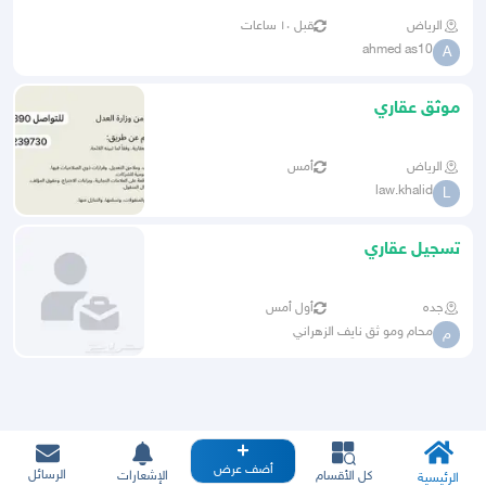
الرياض
قبل ١٠ ساعات
ahmed as10
A
موثق عقاري
الرياض
أمس
law.khalid
L
تسجيل عقاري
جده
أول أمس
محام ومو ثق نايف الزهراني
م
أضف عرض
الرسائل
كل الأقسام
الإشعارات
الرئيسية