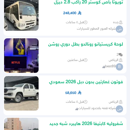
تويوتا باص كوستر 20 راكب 2.8 ديزل
توماتيك موديل 2026
248,400
جده
قبل ٤ ساعات
شركه العبور المطور للسيارات
ش
لوحة كريستيانو رونالدو بطل دوري روشن
2026
2
الرياض
قبل ساعتين
best89
B
فوتون غمارتين بدون دبل 2026 سعودي
58,650
الرياض
قبل ٤ ساعات
شركه قمه بلاحدود للسيارات
ش
شفروليه كابتيفا 2026 هايبرد شبه جديد