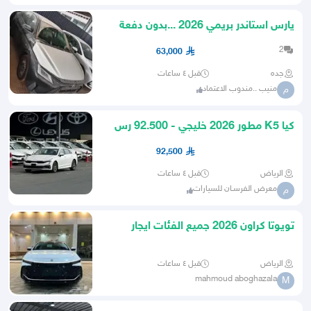
يارس استاندر بريمي 2026 ...بدون دفعة
اولى
2
63,000
جده
قبل ٤ ساعات
منيب ..مندوب الاعتماد
م
كيا K5 مطور 2026 خليجي - 92.500 رس
92,500
الرياض
قبل ٤ ساعات
معرض الفرسـان للسيارات
م
تويوتا كراون 2026 جميع الفئات ايجار
منتهي بالتمليك
الرياض
قبل ٤ ساعات
mahmoud aboghazala
M