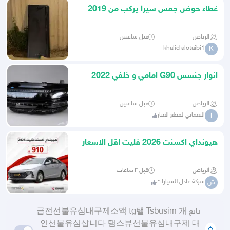
غطاء حوض جمس سيرا يركب من 2019
الى 2026
الرياض
قبل ساعتين
khalid alotaibi1
K
انوار جنسس G90 امامي و خلفي 2022
إلى 2026
الرياض
قبل ساعتين
النعماني لقطع الغيار
ا
هيونداي اكسنت 2026 فليت اقل الاسعار
بالسوق
الرياض
قبل ٣ ساعات
شركة.عادل.للسيارات
ش
تابع 급전선불유심내구제소액 tg탤 Tsbusim 개
인선불유심삽니다 탬스뷰선불유심내구제 대