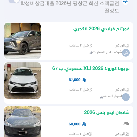
학생비상금대출 2026년 평창군 최신 소액급전
꿀정보
فورثنج فرايدي 2026 لاكجري
الرياض
قبل ٣ ساعات
شركة عـادل للسيارات
ش
تويوتا كورولا 2026 XLI..سعودي.ب 67
الف شامل الضريبه
67,000
الرياض
قبل ٣ ساعات
اسوار المدينة
ا
شانجان ايدو بلس 2026
3
60,000
الرياض
قبل ٣ ساعات