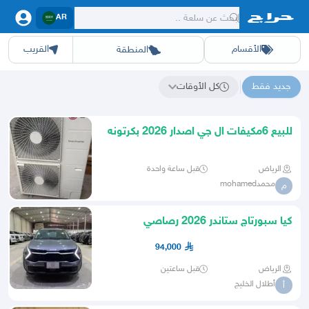
AR
الأقسام
القريب
المنطقة
سيارات
الرياض
أجهزة
الشرقيه
جده
عقار ديل
اثاث
مكه
ينبع
خدمات
ازياء
حيوانات
حفر الباطن
وظائف
المدينة
العاب
الطايف
تدريب
تبوك
اطعمة
القصيم
مناسبات
حائل
أبها
برمجة
عسير
الحدائق
الباحة
نوا
ج
جديد فقط
كل الأوقات
نتائج البحث عن "급전선불유심내구제소액 tg탤 Tsbusim 개인선불유심삽니다 탬스뷰선불유심내구제 대학생비상금대출 2026년 평창군 최신 소액급전 꿀정보"
للبيع 6مكيفات ال جي اصدار 2026 بكرتونه
5طن حار بارد
الرياض
قبل ساعة واحدة
محمدmohamed
م
كيا سبورتاج ستاندر 2026 رصاصي
سعودي
94,000
الرياض
قبل ساعتين
أطلال الخليج
أ