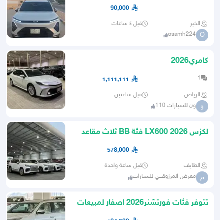
ممشى 3200 فقط
90,000
الخبر
قبل ٤ ساعات
osamh224
O
كامري2026
1
1,111,111
الرياض
قبل ساعتين
ون للسيارات 110
و
لكزس 2026 LX600 فئة BB ثلاث مقاعد
شاشات سعودي ابيض جملي
578,000
الطايف
قبل ساعة واحدة
معرض المرزوقـــي للسيارات
م
تتوفر فئات فورتشنر2026 اصفار لمبيعات
البنوك ودفعتين بافل ربح