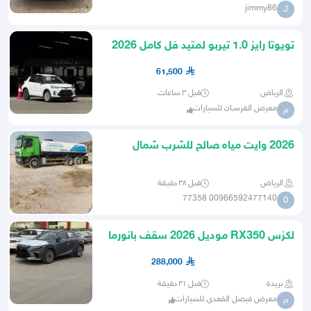
jimmy86
J
تويوتا رايز 1.0 تيربو لمتيد فل كامل 2026
- 61.500 رس
61,500
الرياض
قبل ٣ ساعات
معرض الفرسـان للسيارات
م
2026 وايت مياہ صالح للشرب شمال
الرياض 18طن
الرياض
قبل ٣٨ دقيقة
00966592477140 77358
0
لكزس RX350 موديل 2026 سقف بانورما
288,000
بريدة
قبل ٣١ دقيقة
معرض فيصل القعدي للسيارات
م