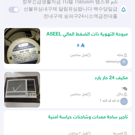
تابع 정부긴급생활자금 TG탤 TSBusim 탬스뷰
선불유심내구제 달림유심팝니다 백수당일급
전내구제 송파구24시소액급전대출
مروحة التهوية ذات الضغط العالي ASEEL
RHF-20F الطاقة 220-24
0
مكه
قبل ساعتين
ramooryr
R
مكيف 24 حار بارد
1
حائل
قبل ساعتين
-لا اله الا الله 1
-
تأجير ساحة معدات وشاحنات حراسة أمنية
24 ساعه
المدينة
قبل ٣ ساعات