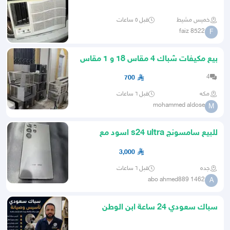
خميس مشيط
قبل ٥ ساعات
faiz 8522
F
بيع مكيفات شباك 4 مقاس 18 و 1 مقاس
24
4
700
مكه
قبل ٦ ساعات
mohammed aldose
M
للبيع سامسونج s24 ultra اسود مع
الكرتون - 256 GB
3,000
جده
قبل ٦ ساعات
abo ahmed889 1462
A
سباك سعودي 24 ساعة ابن الوطن