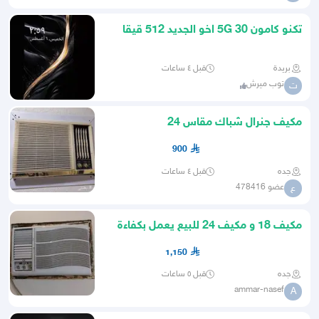
تكنو كامون 30 5G اخو الجديد 512 قيقا
رام 24 قيقا
بريدة
قبل ٤ ساعات
توب ميرش
ت
مكيف جنرال شباك مقاس 24
900
جده
قبل ٤ ساعات
عضو 478416
ع
مكيف 18 و مكيف 24 للبيع يعمل بكفاءة
1,150
جده
قبل ٥ ساعات
ammar-nasef
A