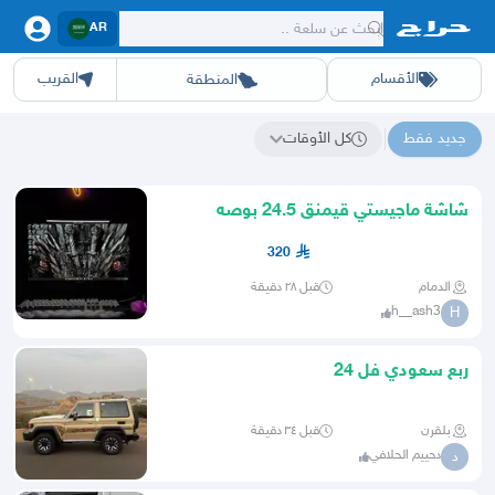
AR
الأقسام
القريب
المنطقة
سيارات
الرياض
أجهزة
الشرقيه
جده
عقار ديل
اثاث
مكه
ينبع
خدمات
ازياء
حيوانات
حفر الباطن
وظائف
المدينة
العاب
الطايف
تدريب
تبوك
اطعمة
القصيم
مناسبات
حائل
أبها
برمجة
عسير
الحدائق
الباحة
نوا
ج
جديد فقط
كل الأوقات
نتائج البحث عن "정부긴급생활자금 TG탤 TSBusim 탬스뷰선불유심내구제 달림유심팝니다 백수당일급전내구제 송파구24시소액급전대출"
شاشة ماجيستي قيمنق 24.5 بوصه
320
الدمام
قبل ٢٨ دقيقة
h__ash3
H
ربع سعودي فل 24
بلقرن
قبل ٣٤ دقيقة
دحييم الحلافي
د