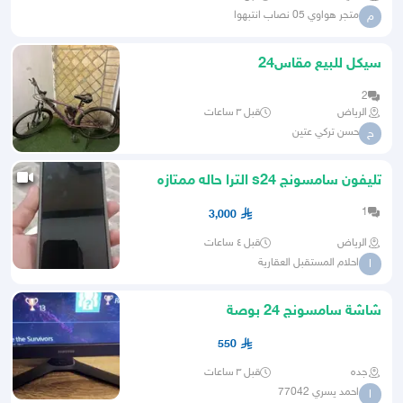
متجر هواوي 05 نصاب انتبهوا
م
سيكل للبيع مقاس24
2
الرياض
قبل ٣ ساعات
حسن تركي عتين
ح
تليفون سامسونج s24 الترا حاله ممتازه
استخدام بسيط جدا
1
3,000
الرياض
قبل ٤ ساعات
احلام المستقبل العقارية
ا
شاشة سامسونج 24 بوصة
550
جده
قبل ٣ ساعات
احمد يسري 77042
ا