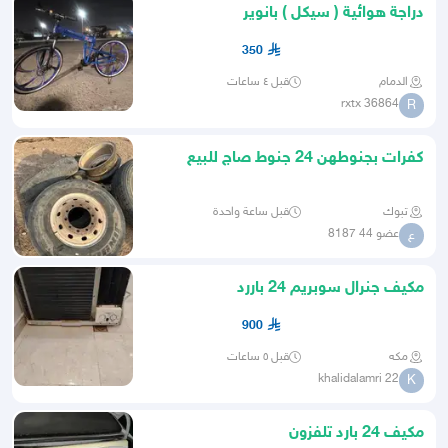
دراجة هوائية ( سيكل ) بانوير
BANAWEER X مقاس 24 للبيع
350
الدمام
قبل ٤ ساعات
rxtx 36864
R
كفرات بجنوطهن 24 جنوط صاج للبيع
تبوك
قبل ساعة واحدة
عضو 44 8187
ع
مكيف جنرال سوبريم 24 باررد
900
مكه
قبل ٥ ساعات
khalidalamri 22
K
مكيف 24 بارد تلفزون