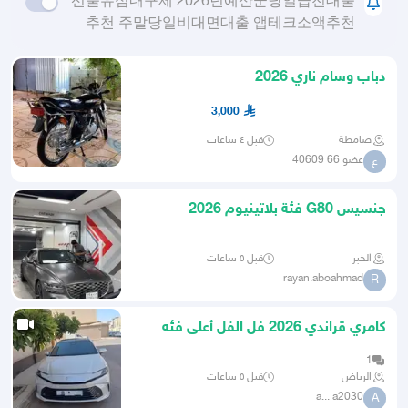
선불유심내구제 2026년예산군당일급전대출
추천 주말당일비대면대출 앱테크소액추천
دباب وسام ناري 2026
3,000
صامطة
قبل ٤ ساعات
عضو 66 40609
ع
جنسيس G80 فئة بلاتينيوم 2026
الخبر
قبل ٥ ساعات
rayan.aboahmad
R
كامري قراندي 2026 فل الفل أعلى فئه
بنزين
1
الرياض
قبل ٥ ساعات
a... a2030
A