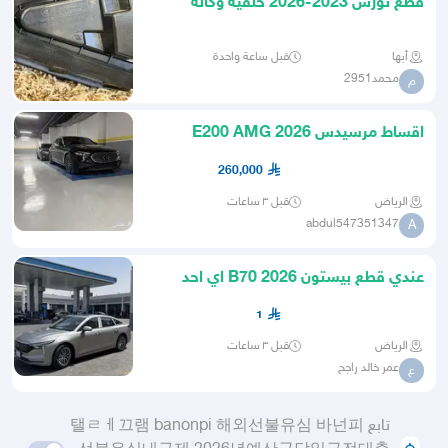
قطع تورس 2023-2026 خلفية وكالة
رمادي
أبها
قبل ساعة واحدة
محمد2951
م
اقساط مرسيدس E200 AMG 2026
Mercedes شبه جديد
260,000
الرياض
قبل ٣ ساعات
abdul547351347
A
عندي قطع بيستون B70 2026 اي احد
يحتاج قطع موجوده
1
الرياض
قبل ٣ ساعات
عمر خالد راجح
ع
تابع 탤ㄹㅔ끄램 banonpi 해외선불유심 바넌피