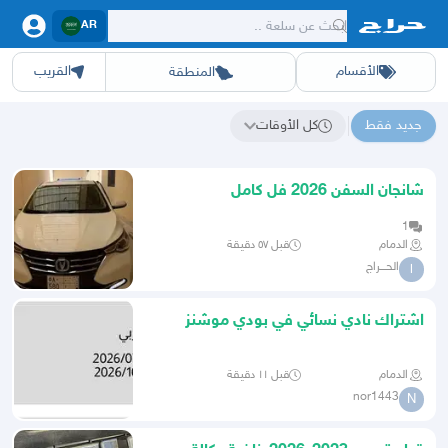
AR
الأقسام
القريب
المنطقة
سيارات
الرياض
أجهزة
الشرقيه
جده
عقار ديل
اثاث
مكه
ينبع
خدمات
ازياء
حيوانات
حفر الباطن
وظائف
المدينة
العاب
الطايف
تدريب
تبوك
اطعمة
القصيم
مناسبات
حائل
أبها
برمجة
عسير
الحدائق
الباحة
نوا
ج
جديد فقط
كل الأوقات
نتائج البحث عن "탤ㄹㅔ끄램 banonpi 해외선불유심 바넌피선불유심내구제 2026년예산군당일급전대출추천 주말당일비대면대출 앱테크소액추천"
شانجان السفن 2026 فل كامل
1
الدمام
قبل ٥٧ دقيقة
الحـــراج
ا
اشتراك نادي نسائي في بودي موشنز
ينتهي في 13 10 2026
الدمام
قبل ١١ دقيقة
nor1443
N