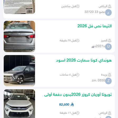
الرياض
قبل ساعتين
عضو 33 32720
ع
التيما نص فل 2026
المبرز
قبل ٢٨ دقيقة
u2027u
U
هونداي كونا سمارت 2026 اسود
بريدة
قبل ٤ ساعات
zm. 0550
Z
تويوتا أوربان كروزر 2026بدون دفعة أولى
بأقل قسط من سمارت كار
82,500
الرياض
قبل ١٦ دقيقة