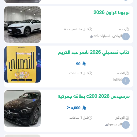
تويوتا كراون 2026
جده
قبل دقيقة واحدة
الرياحي للسيارات jed
ا
كتاب تحصيلي 2026 ناصر عبد الكريم
90
الباحة
قبل ٦ ساعات
loli54
L
مرسيدس c200 2026 بطاقه جمركيه
214,000
الرياض
قبل ٦ ساعات
اام جوهرة
ا