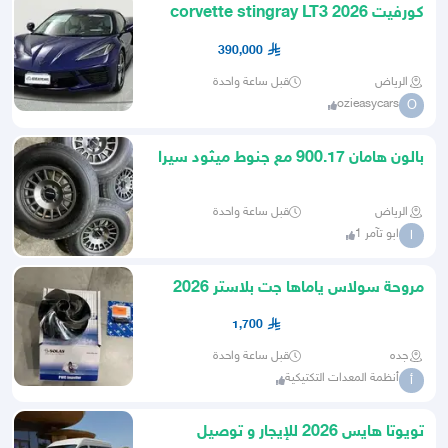
كورفيت 2026 corvette stingray LT3
390,000
الرياض
قبل ساعة واحدة
ozieasycars
O
بالون هامان 900.17 مع جنوط ميثود سيرا
جيب 2026
الرياض
قبل ساعة واحدة
ابو تآمر 1
ا
مروحة سولاس ياماها جت بلاستر 2026
جديدة
1,700
جده
قبل ساعة واحدة
أنظمة المعدات التكتيكية
أ
تويوتا هايس 2026 للإيجار و توصيل