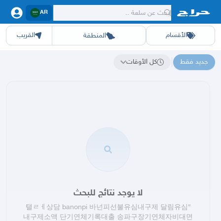
AR
الأقسام
القريب
المنطقة
سيارات
الرياض
أجهزة
الشرقيه
جده
عقار ديل
اثاث
مكه
ينبع
خدمات
ازياء
حيوانات
حفر الباطن
وظائف
المدينة
العاب
الطايف
تدريب
تبوك
اطعمة
القصيم
مناسبات
حائل
أبها
برمجة
عسير
الحدائق
الباحة
نوا
ج
جديد فقط
كل الأوقات
نتائج البحث عن "탤ㄹㅔ상담 banonpi 바넌피선불유심내구제 달림유심내구제소액 단기연체기록대출 송파구장기연체자비대면소액급전대출 안전비대면소액급전문의"
لا يوجد نتائج للبحث
탤ㄹㅔ상담 banonpi 바넌피선불유심내구제 달림유심
“
내구제소액 단기연체기록대출 송파구장기연체자비대면