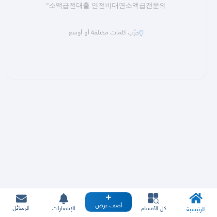
”
소액급전대출 안전비대면소액급전문의
جرّب كلمات مختلفة أو أوسع
أضف عرض
الرسائل
كل الأقسام
الإشعارات
الرئيسية