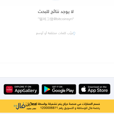
لا يوجد نتائج للبحث
”
텔레그램@bitcoinsyri
“
جرّب كلمات مختلفة أو أوسع
قسم العقارات في منصة حراج يتم تشغيلة بواسطة
رخصة فال للوساطة و التسويق رقم 1200006871