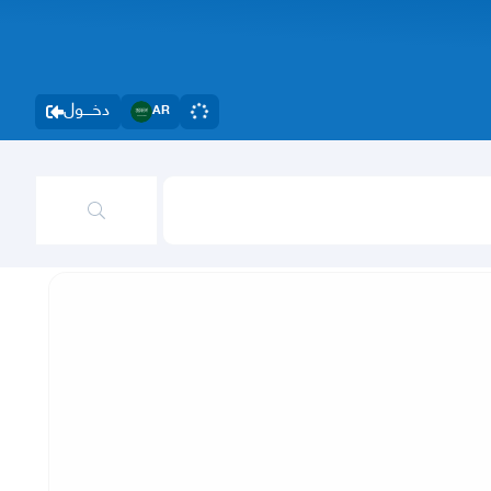
دخــــول
AR