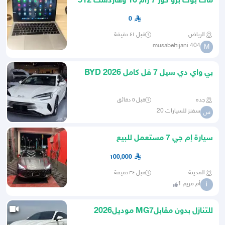
ماك بوك برو كور 7 رام 16 وهاردسك 512
0
الرياض
قبل ٤١ دقيقة
musabeltijani 404
M
بي واي دي سيل 7 فل كامل 2026 BYD
SEAL 7 PREMIUM
جده
قبل ٥ دقائق
سفنز للسيارات 20
س
سيارة إم جي 7 مستعمل للبيع
100,000
المدينة
قبل ٣٤ دقيقة
أم مريم 1
أ
للتنازل بدون مقابلMG7 موديل2026
مكينة 2.0 اربعه سلندر تيربو