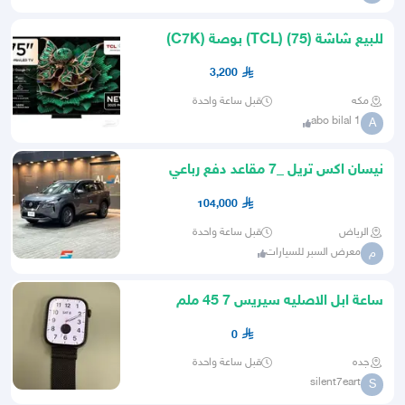
للبيع شاشة (TCL) (75) بوصة (C7K)
3,200
مكه
قبل ساعة واحدة
abo bilal 1
A
نيسان اكس تريل _7 مقاعد دفع رباعي
_2026
104,000
الرياض
قبل ساعة واحدة
معرض السبر للسيارات
م
ساعة ابل الاصليه سيريس 7 45 ملم
سانستيل
0
جده
قبل ساعة واحدة
silent7eart
S