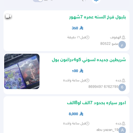
بلبول فرخ السنه عمره 7شهور
350
الهفوف
قبل ١٦ دقيقة
عضو 80522
ع
شريطين جديده لسوني 5و4دراغون بول
سباركنغ زيرو و تكن 7 جديده
100
جده
قبل ساعة واحدة
6762795 8699497
6
ادور سياره بحدود 7الف او8الف
8,000
جده
قبل ساعة واحدة
abu yazan_19
A