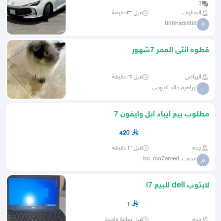
3
القطيف
قبل ٣٣ دقيقة
888hadi888
8
قطوه انثى العمر 7شهور
الرياض
قبل ٢٥ دقيقة
إبراهيم خالد الدوخي
إ
مطلوب بيع ايباد ابل وايفون 7
420
جده
قبل ١٣ دقيقة
محمـــد bo_mo7amed
م
لابتوب dell للبيع i7
1
جده
قبل ساعة واحدة