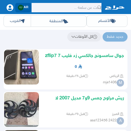
AR
الأقسام
القريب
المنطقة
سيارات
الرياض
أجهزة
الشرقيه
جده
عقار ديل
اثاث
مكه
ينبع
خدمات
ازياء
حيوانات
حفر الباطن
وظائف
المدينة
العاب
الطايف
تدريب
تبوك
اطعمة
القصيم
مناسبات
حائل
أبها
برمجة
عسير
الحدائق
الباحة
نوا
ج
جديد فقط
كل الأوقات
نتائج البحث عن "텔레@BSECRET7"
جوال سامسونج جالكسي زد فليب 7 zflip7
0
الرياض
قبل ٣٨ دقيقة
mje1406
M
ريش مراوح جمس 9و7 مديل 2007 لا
2009
المبرز
قبل ٣٥ دقيقة
asa123456 2422
A