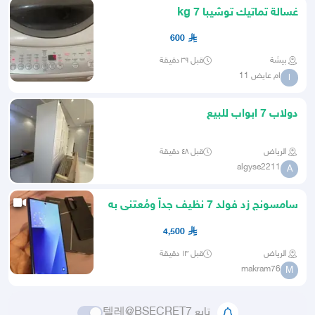
غسالة تماتيك توشيبا 7 kg
600
بيشة
قبل ٣٩ دقيقة
ام عايض 11
ا
دولاب 7 ابواب للبيع
الرياض
قبل ٤٨ دقيقة
algyse2211
A
سامسونج زد فولد 7 نظيف جداً ومُعتنى به
بشكل ممتاز
4,500
الرياض
قبل ١٣ دقيقة
makram76
M
تابع 텔레@BSECRET7