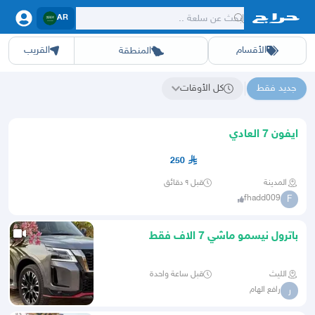
AR
الأقسام
القريب
المنطقة
سيارات
الرياض
أجهزة
الشرقيه
جده
عقار ديل
اثاث
مكه
ينبع
خدمات
ازياء
حيوانات
حفر الباطن
وظائف
المدينة
العاب
الطايف
تدريب
تبوك
اطعمة
القصيم
مناسبات
حائل
أبها
برمجة
عسير
الحدائق
الباحة
نوا
ج
جديد فقط
كل الأوقات
نتائج البحث عن "텔레@BSECRET7"
ايفون 7 العادي
250
المدينة
قبل ٩ دقائق
fhadd009
F
باترول نيسمو ماشي 7 الاف فقط
الليث
قبل ساعة واحدة
رافع الهام
ر