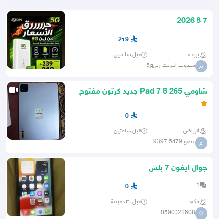
7 8 2026
219
بريدة
قبل ساعتين
مندوب انترنت زين5g
م
شاومي Pad 7 8 265 جديد كرتون مفتوح
0
الرياض
قبل ساعتين
عضو 5479 9397
ع
جوال ايفون 7 بلس
1
0
مكه
قبل ٣٠ دقيقة
0590021608
0