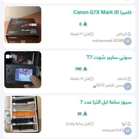
كاميرا Canon G7X Mark III
0
الرياض
قبل ٣٦ دقيقة
mohammed 52389
M
سوني سايبر شوت T7
780
الدمام
قبل ٢٨ دقيقة
حسين الناصر 3073
ح
سيور ساعة ابل ألترا عدد 7
30
أبها
قبل ساعة واحدة
mnsuor1412
M