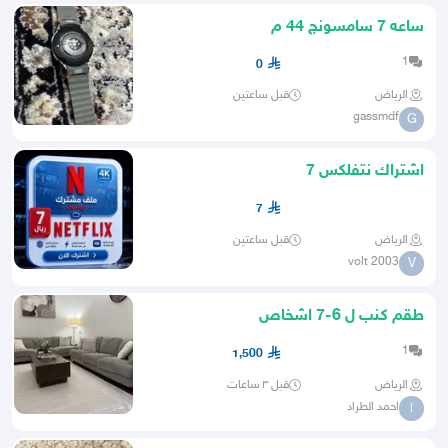
ساعه 7 سامسونج 44 م
1
0
الرياض
قبل ساعتين
gassmdf
G
اشتراك نتفلكس 7
7
الرياض
قبل ساعتين
volt 2003
V
طقم كنب ل 6-7 اشخاص
1
1,500
الرياض
قبل ٣ ساعات
احمد الطراد
ا