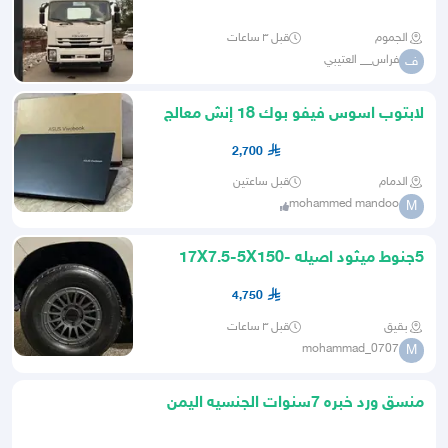
7.18م 2026
الجموم
قبل ٣ ساعات
فراس__ العتيبي
ف
لابتوب اسوس فيفو بوك 18 إنش معالج
رايزن 7 كامل أغراض
2,700
الدمام
قبل ساعتين
mohammed mandoo
M
5جنوط ميثود اصيله 17X7.5-5X150-
ET25
4,750
بقيق
قبل ٣ ساعات
mohammad_0707
M
منسق ورد خبره 7سنوات الجنسيه اليمن