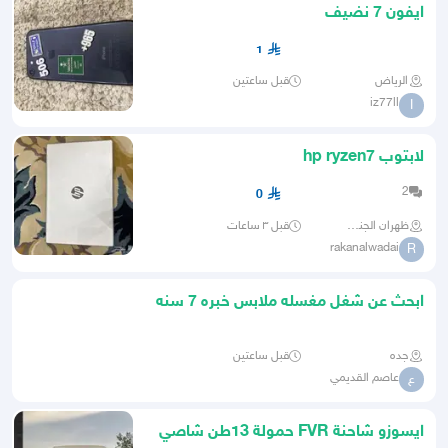
ايفون 7 نضيف
1
الرياض
قبل ساعتين
iz77ll
I
لابتوب hp ryzen7
2
0
ظهران الجنوب
قبل ٣ ساعات
rakanalwadai
R
ابحث عن شغل مغسله ملابس خبره 7 سنه
جده
قبل ساعتين
عاصم القديمي
ع
ايسوزو شاحنة FVR حمولة 13طن شاصي