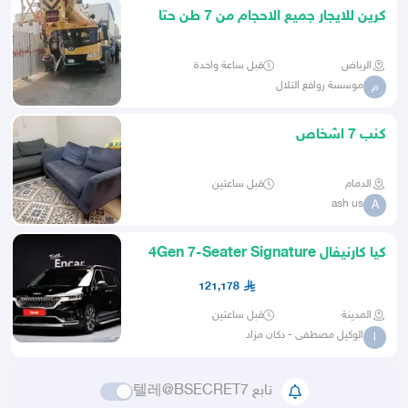
كرين للايجار جميع الاحجام من 7 طن حتا
500 طن احدث المعدات
الرياض
قبل ساعة واحدة
موسسة روافع التلال
م
كنب 7 اشخاص
الدمام
قبل ساعتين
ash us
A
كيا كارنيفال 4Gen 7-Seater Signature
2023
121,178
المدينة
قبل ساعتين
الوكيل مصطفى - دكان مزاد
ا
تابع 텔레@BSECRET7