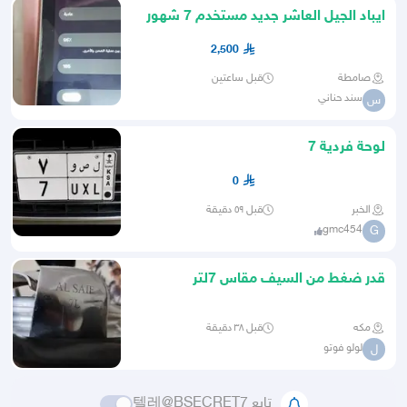
ايباد الجيل العاشر جديد مستخدم 7 شهور
2,500
صامطة
قبل ساعتين
سند حناني
س
لوحة فردية 7
0
الخبر
قبل ٥٩ دقيقة
gmc454
G
قدر ضغط من السيف مقاس 7لتر
مكه
قبل ٣٨ دقيقة
لولو فوتو
ل
تابع 텔레@BSECRET7