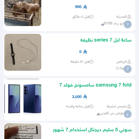
900
المدينة
قبل ٥ دقائق
ابو رداد 9166
ا
ساعة ابل series 7 نظيفه
0
الرياض
قبل ٤٢ دقيقة
7i.ha
7
samsung 7 fold سامسونج فولد 7
3,500
خميس مشيط
قبل ساعة واحدة
عوض س القرني
ع
سوني 5 سليم ديجتال استخدام 7 شهور
ولا قد انفك