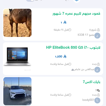
قعود مجهم للبيع عمره 7 شهور
1
شرورة
قبل ٢٤ دقيقة
عضو 17 5338
ع
لابتوب HP EliteBook 850 G5 i7-
8650U
1,500
جده
قبل ساعة واحدة
عبدالغني بن عايض
ع
بايك اكس7
1
جده
قبل ساعة واحدة
loody007
L