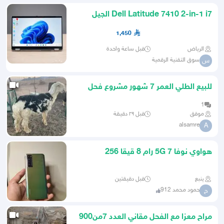
Dell Latitude 7410 2-in-1 i7 الجيل
العاشر RAM 32GB
1,450
الرياض
قبل ساعة واحدة
سوق التقنية الرقمية
س
للبيع الطلي العمر 7 شهور مشروع فحل
1
موقق
قبل ٢٩ دقيقة
alsamre
A
هواوي نوفا 7 5G رام 8 قيقا 256
ينبع
قبل دقيقتين
حمود محمد 912
ح
مراح معزا مع الفحل مقاني العدد 7من900