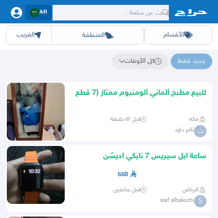
AR
الأقسام
القريب
المنطقة
سيارات
الرياض
أجهزة
الشرقيه
جده
عقار ديل
اثاث
مكه
ينبع
خدمات
ازياء
حيوانات
حفر الباطن
وظائف
المدينة
العاب
الطايف
تدريب
تبوك
اطعمة
القصيم
مناسبات
حائل
أبها
برمجة
عسير
الحدائق
الباحة
نوا
ج
جديد فقط
كل الأوقات
نتائج البحث عن "텔레@BSECRET7"
للبيع مطبخ ألماني ألومنيوم ممتاز (7 قطع
مغسلة بدولاب
مكه
قبل ٥٢ دقيقة
ثامر داود
ث
ساعة ابل سيريس 7 نايكي اديشن
550
الرياض
قبل ساعتين
saif albalochi
S