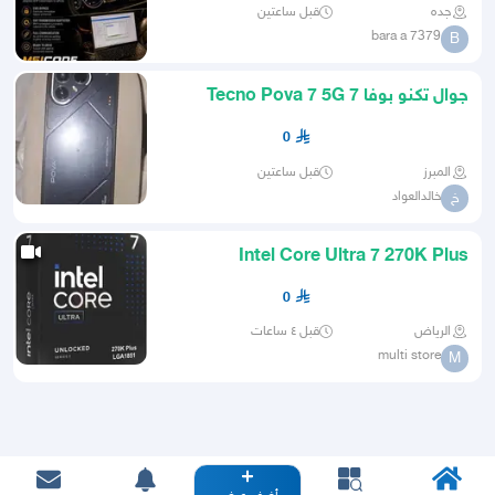
جده
قبل ساعتين
bara a 7379
B
جوال تكنو بوفا 7 Tecno Pova 7 5G
256GB
0
المبرز
قبل ساعتين
خالدالعواد
خ
Intel Core Ultra 7 270K Plus
0
الرياض
قبل ٤ ساعات
multi store
M