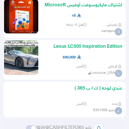
اشتراك مايكروسوفت أوفيس Microsoft
365 الأصلي تفعيل فوري
18
بلجرشي
قبل ١٨ ساعة
samapro
S
Lexus LC500 Inspiration Edition
2026 اصدار محدود 365 من 550
690,000
الرياض
أمس
Luxurycar_USA
L
عندي لوحه ( ك ا ب 365 )
جده
أمس
عضو 6351068
ع
تابع 텔레@CASHFILTER365