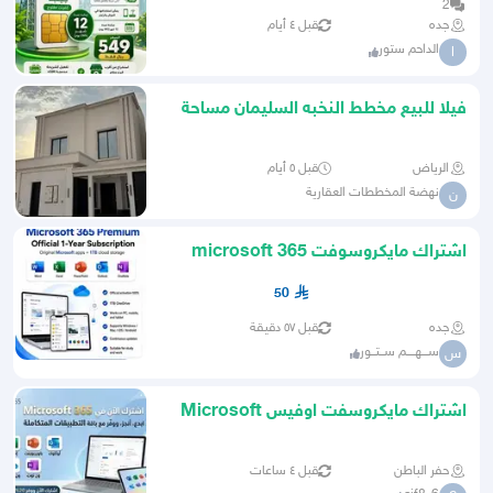
2
جده
قبل ٤ أيام
الداحم ستور
ا
فيلا للبيع مخطط النخبه السليمان مساحة
365
الرياض
قبل ٥ أيام
نهضة المخططات العقارية
ن
اشتراك مايكروسوفت microsoft 365
50
جده
قبل ٥٧ دقيقة
ســـهــــم ســتــور
س
اشتراك مايكروسفت اوفيس Microsoft
Office365
حفر الباطن
قبل ٤ ساعات