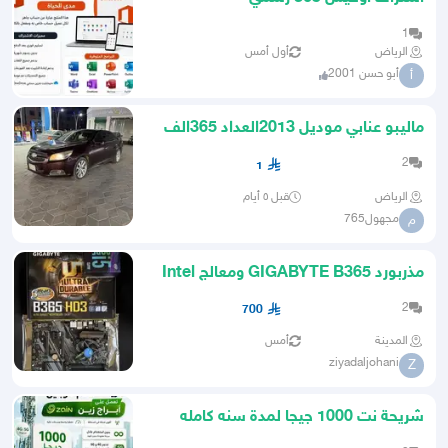
1
الرياض
أول أمس
أبو حسن 2001
أ
ماليبو عنابي موديل 2013العداد 365الف
2
1
الرياض
قبل ٥ أيام
مجهول765
م
مذربورد GIGABYTE B365 ومعالج Intel
I59400F
2
700
المدينة
أمس
ziyadaljohani
Z
شريحة نت 1000 جيجا لمدة سنه كامله
365 يوم