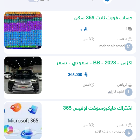
حساب فورت نايت 365 سكن
1
1
الطايف
أمس
maher a hamad
M
لكزس - 2023 - BB - سعودي - بسعر
365 الف
365,000
الرياض
أمس
الفهد كارز
ا
اشتراك مايكروسوفت أوفيس 365
الرياض
أمس
خدمات عامة 47674
خ