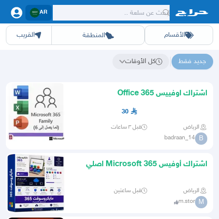
AR
الأقسام
القريب
المنطقة
سيارات
الرياض
أجهزة
الشرقيه
جده
عقار ديل
اثاث
مكه
ينبع
خدمات
ازياء
حيوانات
حفر الباطن
وظائف
المدينة
العاب
الطايف
تدريب
تبوك
اطعمة
القصيم
مناسبات
حائل
أبها
برمجة
عسير
الحدائق
الباحة
نوا
ج
جديد فقط
كل الأوقات
نتائج البحث عن "텔레@CASHFILTER365"
اشتراك اوفييس Office 365
30
الرياض
قبل ٣ ساعات
badraan_14
B
اشتراك أوفيس 365 Microsoft اصلي
سنة جميع المنصات 28 ريال
الرياض
قبل ساعتين
m.stor
M