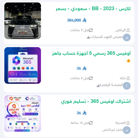
لكزس - 2023 - BB - سعودي - بسعر
365 الف
365,000
الرياض
قبل ٧ ساعات
معرض الفهـد للسيارات
م
أوفيس 365 رسمي 5 أجهزة حساب جاهز
وتفعيل فوري
35
مكه
قبل ٨ ساعات
البصمــة الرقميـة
ا
اشتراك اوفيس 365 - تسليم فوري
35
المدينة
قبل ١٥ ساعة
متجر ثيربانتس
م