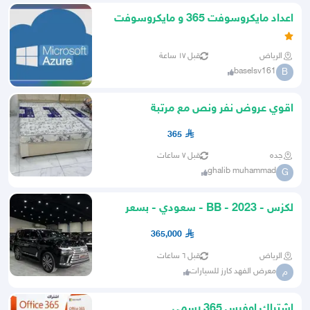
اعداد مايكروسوفت 365 و مايكروسوفت
AZURE
الرياض
قبل ١٧ ساعة
baselsv161
B
اقوي عروض نفر ونص مع مرتبة
فقطط365 شامل التوصيل
365
جده
قبل ٧ ساعات
ghalib muhammad
G
لكزس - 2023 - BB - سعودي - بسعر
365 الف
365,000
الرياض
قبل ٦ ساعات
معرض الفهد كارز للسيارات
م
اشتراك اوفيس 365 رسمي