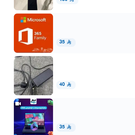
35
40
35