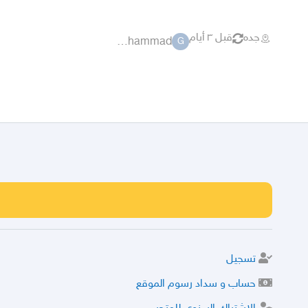
جده
قبل ٣ أيام
ghalib muhammad
G
تسجيل
حساب و سداد رسوم الموقع