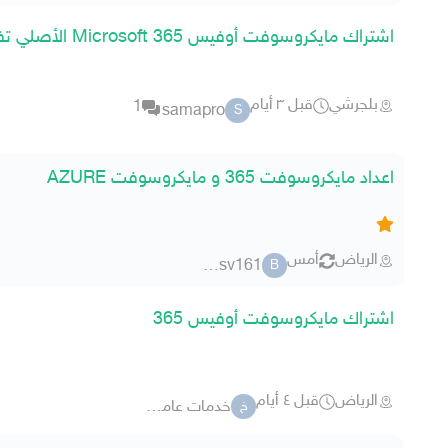
اشتراك مايكروسوفت أوفيس Microsoft 365 الأصلي تفعيل فوري
بلجرشي
قبل ٣ أيام
1
samapro
S
اعداد مايكروسوفت 365 و مايكروسوفت AZURE
الرياض
أمس
baselsv161
B
اشتراك مايكروسوفت أوفيس 365
الرياض
قبل ٤ أيام
خدمات عامة 47674
خ