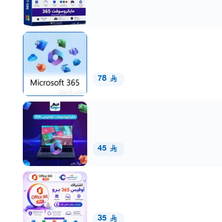
78
45
35