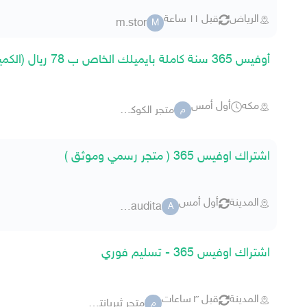
الرياض
قبل ١١ ساعة
m.stor
M
أوفيس 365 سنة كاملة بايميلك الخاص ب 78 ريال (الكمية محدودة)
مكه
أول أمس
متجر الكوكب الرقمي
م
اشتراك اوفيس 365 ( متجر رسمي وموثق )
المدينة
أول أمس
arsaudita
A
اشتراك اوفيس 365 - تسليم فوري
المدينة
قبل ٣ ساعات
متجر ثيربانتس
م