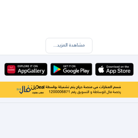
مشاهدة المزيد
...
قسم العقارات في منصة حراج يتم تشغيلة بواسطة
رخصة فال للوساطة و التسويق رقم 1200006871