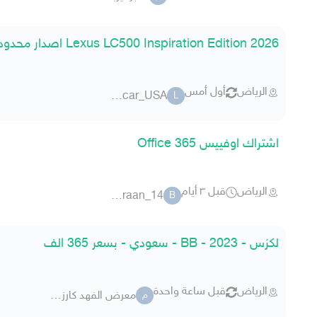
Lexus LC500 Inspiration Edition 2026 اصدار محدود 365 من 550
الرياض
أول أمس
Luxurycar_USA
L
اشتراك اوفييس Office 365
الرياض
قبل ٣ أيام
badraan_14
B
لكزس - 2023 - BB - سعودي - بسعر 365 الف
الرياض
قبل ساعة واحدة
معرض الفهد كارز للسيارات
م