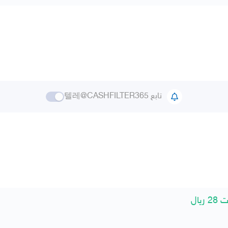
تابع 텔레@CASHFILTER365