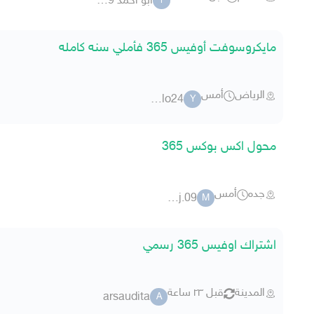
ابو احمد 92709
ا
مايكروسوفت أوفيس 365 فأملي سنه كامله
الرياض
أمس
ysrlo24
Y
محول اكس بوكس 365
جده
أمس
mooj.09
M
اشتراك اوفيس 365 رسمي
المدينة
قبل ٢٣ ساعة
arsaudita
A