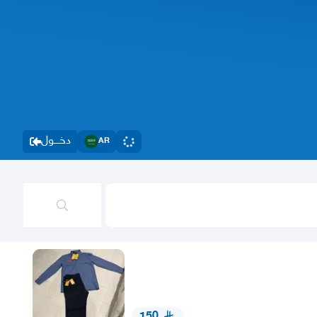
دخــــول
AR
150