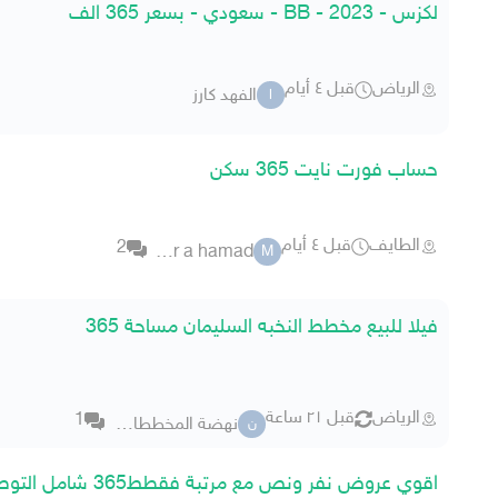
لكزس - 2023 - BB - سعودي - بسعر 365 الف
الرياض
قبل ٤ أيام
الفهد كارز
ا
حساب فورت نايت 365 سكن
الطايف
قبل ٤ أيام
2
maher a hamad
M
فيلا للبيع مخطط النخبه السليمان مساحة 365
الرياض
قبل ٢١ ساعة
1
نهضة المخططات العقارية
ن
اقوي عروض نفر ونص مع مرتبة فقطط365 شامل التوصيل