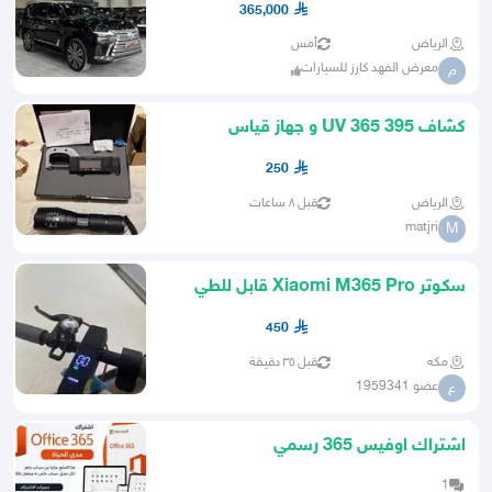
365,000
الرياض
أمس
معرض الفهد كارز للسيارات
م
كشاف UV 365 395 و جهاز قياس
إلكتروني لقياس خرز السبح.
250
الرياض
قبل ٨ ساعات
matjri
M
سكوتر Xiaomi M365 Pro قابل للطي
450
مكه
قبل ٣٥ دقيقة
عضو 1959341
ع
اشتراك اوفيس 365 رسمي
1