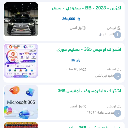
لكزس - 2023 - BB - سعودي - بسعر
365 الف
365,000
الرياض
أول أمس
الفهد كارز
ا
اشتراك اوفيس 365 - تسليم فوري
35
المدينة
قبل ١٤ ساعة
متجر ثيربانتس
م
اشتراك مايكروسوفت أوفيس 365
الرياض
أول أمس
خدمات عامة 47674
خ