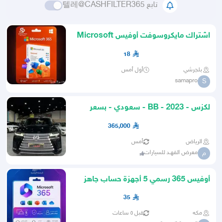
تابع 텔레@CASHFILTER365
اشتراك مايكروسوفت أوفيس Microsoft
365 الأصلي تفعيل فوري
18
بلجرشي
أول أمس
samapro
S
لكزس - 2023 - BB - سعودي - بسعر
365 الف
365,000
الرياض
أمس
معرض الفهـد للسيارات
م
أوفيس 365 رسمي 5 أجهزة حساب جاهز
وتفعيل فوري
35
مكه
قبل ٥ ساعات