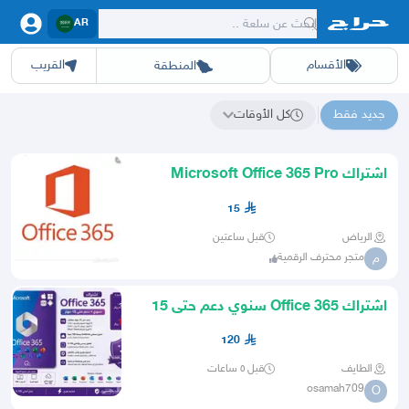
AR
الأقسام
القريب
المنطقة
سيارات
الرياض
أجهزة
الشرقيه
جده
عقار ديل
اثاث
مكه
ينبع
خدمات
ازياء
حيوانات
حفر الباطن
وظائف
المدينة
العاب
الطايف
تدريب
تبوك
اطعمة
القصيم
مناسبات
حائل
أبها
برمجة
عسير
الحدائق
الباحة
نوا
ج
جديد فقط
كل الأوقات
نتائج البحث عن "텔레@CASHFILTER365"
اشتراك Microsoft Office 365 Pro
Plus - سنة واحدة
15
الرياض
قبل ساعتين
متجر محترف الرقمية
م
اشتراك Office 365 سنوي دعم حتى 15
جهاز
120
الطايف
قبل ٥ ساعات
osamah709
O