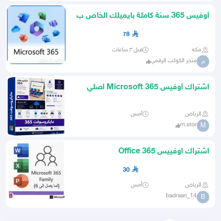
أوفيس 365 سنة كاملة بايميلك الخاص ب
78 ريال (الكمية محدودة)
78
مكه
قبل ٣ ساعات
متجر الكوكب الرقمي
م
اشتراك أوفيس 365 Microsoft اصلي
سنة جميع المنصات 28 ريال
الرياض
أمس
m.stor
M
اشتراك اوفييس Office 365
30
الرياض
أمس
badraan_14
B