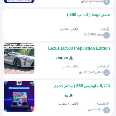
البصمــة الرقميـة
ا
عندي لوحه ( ك ا ب 365 )
جده
قبل ساعتين
عضو 6351068
ع
Lexus LC500 Inspiration Edition
2026 اصدار محدود 365 من 550
690,000
الرياض
أول أمس
Luxurycar_USA
L
اشتراك اوفيس 365 ( يدعم جميع
المنصات )
45
المدينة
قبل ٨ ساعات
arsaudita
A