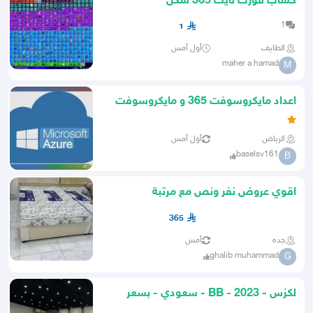
حساب فورت نايت 365 سكن
1
1
الطايف
أول أمس
maher a hamad
M
اعداد مايكروسوفت 365 و مايكروسوفت
AZURE
الرياض
أول أمس
baselsv161
B
اقوي عروض نفر ونص مع مرتبة
فقطط365 شامل التوصيل
365
جده
أمس
ghalib muhammad
G
لكزس - 2023 - BB - سعودي - بسعر
365 الف