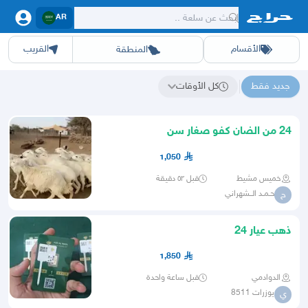
AR
الأقسام
القريب
المنطقة
سيارات
الرياض
أجهزة
الشرقيه
جده
عقار ديل
اثاث
مكه
ينبع
خدمات
ازياء
حيوانات
حفر الباطن
وظائف
المدينة
العاب
الطايف
تدريب
تبوك
اطعمة
القصيم
مناسبات
حائل
أبها
برمجة
عسير
الحدائق
الباحة
نوا
ج
جديد فقط
كل الأوقات
نتائج البحث عن "텔레@UPCOIN24"
24 من الضان كفو صغار سن
1,050
خميس مشيط
قبل ٥٢ دقيقة
حـمـد الــشهراني
ح
ذهب عيار 24
1,850
الدوادمي
قبل ساعة واحدة
يوزرات 8511
ي