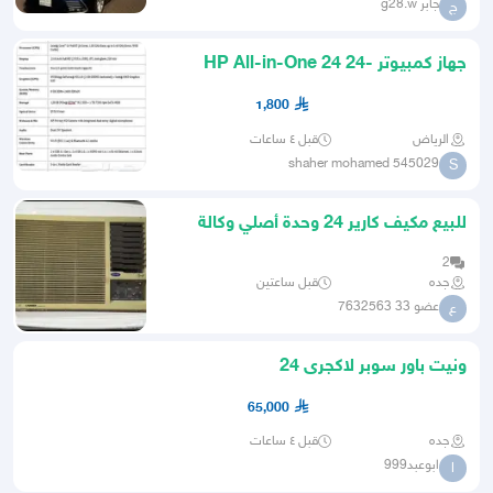
جابر g28.w
ج
جهاز كمبيوتر HP All-in-One 24 24-
f0013nx Desktop Computer
1,800
الرياض
قبل ٤ ساعات
shaher mohamed 545029
S
للبيع مكيف كارير 24 وحدة أصلي وكالة
2
جده
قبل ساعتين
عضو 33 7632563
ع
ونيت باور سوبر لاكجرى 24
65,000
جده
قبل ٤ ساعات
ابوعبد999
ا