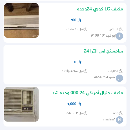
مكيف LG كوري 24وحده
700
الرياض
قبل ٥٠ دقيقة
ابو فهد101 9108
ا
سامسنج اس الترا 24
0
الطايف
قبل ساعة واحدة
عضو 4656754
ع
مكيف جنرال أمريكي 24 000 وحده شد
مصنع
1,000
جده
قبل ٣ ساعات
nashm1
N