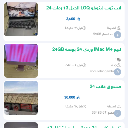
لاب توب لينوفو LOQ الجيل 13 رمات 24
جيجا كارت شاشة 6 جيجا
3,500
المدينة
قبل ٢٧ دقيقة
عبدالغفار 9508
ع
لبيع iMac M4 وردي 24 بوصة 24GB
RAM 512GB SSD شبه جديد
1
جده
قبل ٤ ساعات
abdulelahgamlo
A
صندوق قلاب 24
30,000
المدينة
قبل ٣٥ دقيقة
عضو 67 66486
ع