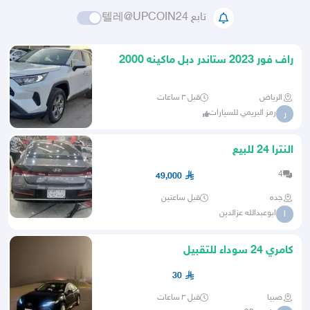
تابع 텔레@UPCOIN24
راف فور 2023 ستاندر دبل ماكينه 2000
عداد 24 كالجديد تماما
الرياض
قبل ٣ ساعات
رمز البريمي للسيارات
ر
النترا 24 للبيع
4
49,000
جده
قبل ساعتين
ابوعبدالله عزالدين
ا
كامري 24 سوداء للتقبيل
30
صبيا
قبل ٣ ساعات