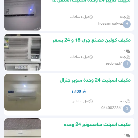
تكييف كاريير 24 وحدة سبليت اشتغل 12
يوم فقط
جده
قبل ٤ ساعات
hossam safwat
H
مكيف كولين مصنع جري 18 و 24 بسعر
مشاريع وفنادق جملة عرسان
1
جده
قبل ٤ ساعات
jeedohadi1
J
مكيف اسبليت 24 وحدة سوبر جنرال
1,400
جده
قبل ساعتين
0540022851
0
مكيف اسبلت سامسونج 24 وحده
1