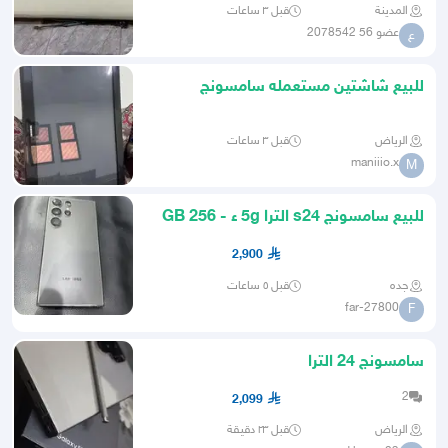
المدينة
قبل ٣ ساعات
عضو 56 2078542
ع
للبيع شاشتين مستعمله سامسونج
42بوصه )و( يوجين 24 بوصه )
الرياض
قبل ٣ ساعات
maniiio.x
M
للبيع سامسونج s24 الترا 5g ء - 256 GB
2,900
جده
قبل ٥ ساعات
far-27800
F
سامسونج 24 الترا
2
2,099
الرياض
قبل ٢٣ دقيقة