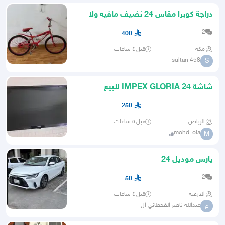
دراجة كوبرا مقاس 24 نضيف مافيه ولا
خراب
2
400
مكه
قبل ٤ ساعات
sultan 458
S
شاشة IMPEX GLORIA 24 للبيع
250
الرياض
قبل ٥ ساعات
mohd. ola
M
يارس موديل 24
2
50
الدرعية
قبل ٤ ساعات
عبدالله ناصر القحطاني ال
ع