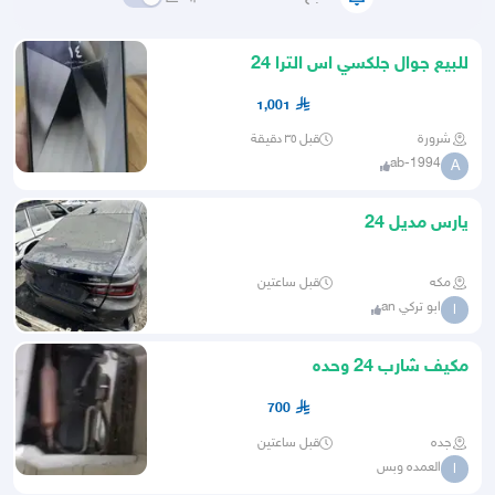
للبيع جوال جلكسي اس الترا 24
1,001
شرورة
قبل ٣٥ دقيقة
ab-1994
A
يارس مديل 24
مكه
قبل ساعتين
ابو تركي an
ا
مكيف شارب 24 وحده
700
جده
قبل ساعتين
العمده وبس
ا