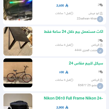
3090 FTW3 Ultra Gaming 24GB
2
2,500
ابو عريش
قبل ٦ ساعات
22safwan-khan
2
اثاث مستعمل بيع خلال 24 ساعة فقط
2
الرياض
قبل ٥ ساعات
متحت العنزي 4444
م
سيكل للبيع مقاس 24
1
100
الرياض
قبل ٥ ساعات
عضو 25 65877
ع
Nikon D610 Full Frame Nikon 24-
85mm VR
2,900