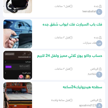
جده
قبل ٦ ساعات
leenabafail
L
فك باب السيارت فك ابواب شقق جده
24ساعه
جده
قبل ٣ ساعات
فك سيارات
ف
حساب جاكو يوزر ثلاثي مميز ولفل 24 للبيع
الرياض
قبل ٣ ساعات
turrkiii.
T
سطحه هيدروليك24ساعه
الرياض
قبل ساعة واحدة
apoahmd123
A