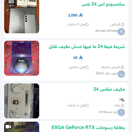
سامسونج اس 24 بلس
2,000
الرياض
قبل ٥ ساعات
ahmad alhisse
A
شريط فيفا 24 ما فيها خدش نظيف قابل
للتفاوض قابل للبدل
50
خميس مشيط
قبل ساعتين
نايف خالد 3844
ن
مكيف مقاس 24
1
مكه
قبل ٥ ساعات
ابو تميمomar
ا
بطاقة رسومات EVGA GeForce RTX