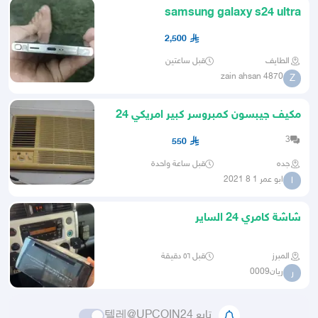
samsung galaxy s24 ultra
2,500
الطايف
قبل ساعتين
zain ahsan 4870
Z
مكيف جيبسون كمبروسر كبير امريكي 24
شغاله حلوه سعر معقول 550
3
550
جده
قبل ساعة واحدة
ابو عمر 1 8 2021
ا
شاشة كامري 24 الساير
المبرز
قبل ٥٦ دقيقة
ريان0009
ر
تابع 텔레@UPCOIN24