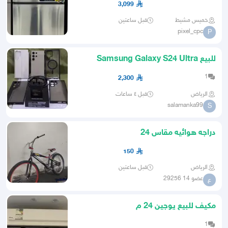
3,099
خميس مشيط
قبل ساعتين
pixel_cpc
P
للبيع Samsung Galaxy S24 Ultra
Titanium Gray
1
2,300
الرياض
قبل ٤ ساعات
salamanka99
S
دراجه هوائيه مقاس 24
150
الرياض
قبل ساعتين
عضو 14 29256
ع
مكيف للبيع يوجين 24 م
1