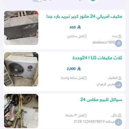
مكيف أمريكي 24 ماتور كبير تبريد بارد جدا
كفاءة عالية
450
جده
قبل ساعتين
abdelaziz1900
A
ثلاث مكيفات LG ا 24وحدة
2,000
الطايف
قبل ساعة واحدة
فارس الزهرانيـ
ف
سياكل للبيع مقاس 24
حائل
قبل ٢٣ دقيقة
عبدالله 12345678910 3128
ع