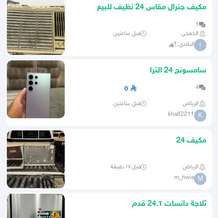
مكيف جنرال مقاس 24 نظيف للبيع
1
الخفجي
قبل ساعتين
البلادي.1
ا
سامسونج 24 الترا
4
0
الرياض
قبل ساعتين
khalf2211
K
مكيف 24
الرياض
قبل ١٧ دقيقة
m_hwia
M
ثلاجة دانسات 24.1 قدم