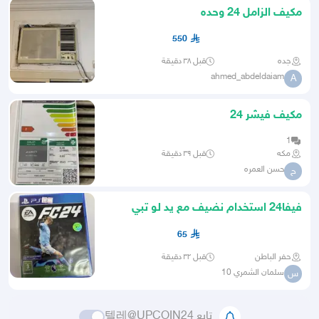
مكيف الزامل 24 وحده
550
جده
قبل ٣٨ دقيقة
ahmed_abdeldaiam
A
مكيف فيشر 24
1
مكه
قبل ٣٩ دقيقة
حسن العمره
ح
فيفا24 استخدام نضيف مع يد لو تبي
الشريط لحاله مافي مشكله
65
حفر الباطن
قبل ٣٢ دقيقة
سلمان الشمري 10
س
تابع 텔레@UPCOIN24