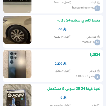
الرياض
قبل ٣٥ دقيقة
hassanmhammed
H
جنوط كامري ستاندر24 وكاله
100
الدوادمي
قبل ١٩ دقيقة
mesh 511
M
24الترا
2,200
الرياض
قبل ٧ دقائق
عضو 27 51929
ع
لعبة فيفا 24 25 سوني 5 مستعمل
0
مكه
قبل ساعة واحدة