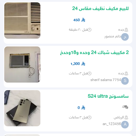
للبيع مكيف نظيف مقاس 24
450
جده
قبل ٢٠ دقيقة
حاتم منصور
ح
2 مكييف شباك 24 وحده و18وحدخ
1,300
جده
قبل ٣ ساعات
sherif salama 7754
S
سامسونج S24 ultra
4
0
الرياض
قبل ٣ ساعات
an_123456
A