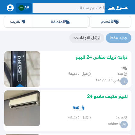
AR
الأقسام
القريب
المنطقة
سيارات
الرياض
أجهزة
الشرقيه
جده
عقار ديل
اثاث
مكه
ينبع
خدمات
ازياء
حيوانات
حفر الباطن
وظائف
المدينة
العاب
الطايف
تدريب
تبوك
اطعمة
القصيم
مناسبات
حائل
أبها
برمجة
عسير
الحدائق
الباحة
نوا
ج
جديد فقط
كل الأوقات
نتائج البحث عن "텔레@UPCOIN24"
دراجه تريك مقاس 24 للبيع
1
جده
قبل ٥٠ دقيقة
رامي خالد 14177
ر
للبيع مكيف ماندو 24
940
بريدة
قبل ٥٠ دقيقة
mhhm1
M