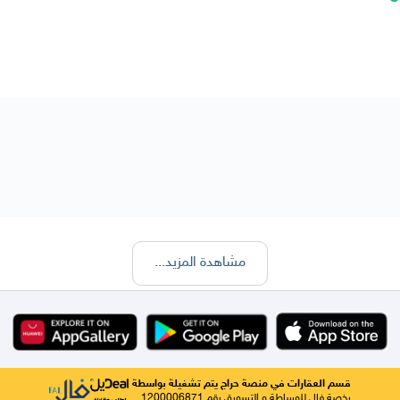
مشاهدة المزيد
...
قسم العقارات في منصة حراج يتم تشغيلة بواسطة
رخصة فال للوساطة و التسويق رقم 1200006871