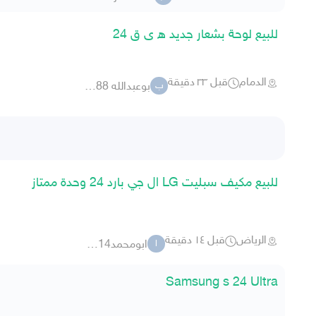
للبيع لوحة بشعار جديد ه ى ق 24
الدمام
قبل ٣٣ دقيقة
بوعبدالله 88 4977
ب
للبيع مكيف سبليت LG ال جي بارد 24 وحدة ممتاز
الرياض
قبل ١٤ دقيقة
ابومحمد14-14
ا
Samsung s 24 Ultra