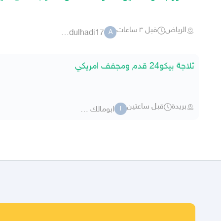
الرياض
قبل ٣ ساعات
aabdulhadi17
A
ثلاجة بيكو24 قدم ومجفف امريكي
بريدة
قبل ساعتين
ابومالك 498
ا