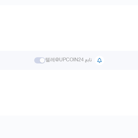
تابع 텔레@UPCOIN24