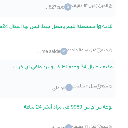
الخبر
قبل ١٣ دقيقة
002827ppp
0
ثلاجة lg مستعمله للبيع وتعمل جيدا. ليس بها اعطال 24قدمً
جده
قبل ساعة واحدة
meme saide
M
مكيف جنرال 24 وحده نظيف ويبرد مافي اي خراب
مكه
قبل ٣ ساعات
ابو علي 174
ا
لوحة س ح س 9989 في مزاد أبشر 24 ساعة
جده
قبل ١٩ دقيقة