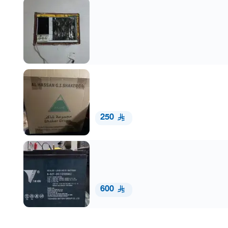
250
600