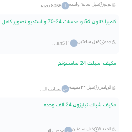
عرعر
قبل ساعة واحدة
iazo 8055
I
كاميرا كانون 5d و عدسات 24-70 و استديو تصوير كامل
جده
قبل ساعتين
ibayan511
I
مكيف اسبلت 24 سامسونج
الرياض
قبل ٣٢ دقيقة
سحائب الطيب
س
مكيف شباك تيليزون 24 الف وحده
المدينة
قبل ساعتين
مدحت الريس
م