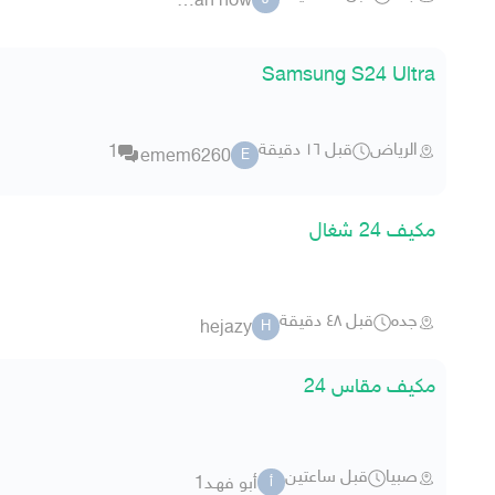
jeddah now
J
Samsung S24 Ultra
الرياض
قبل ١٦ دقيقة
1
emem6260
E
مكيف 24 شغال
جده
قبل ٤٨ دقيقة
hejazy
H
مكيف مقاس 24
صبيا
قبل ساعتين
أبو فهـد1
أ