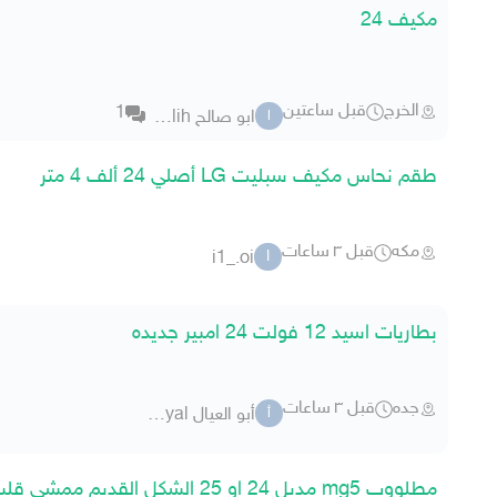
مكيف 24
الخرج
قبل ساعتين
1
ابو صالح abo salih
ا
طقم نحاس مكيف سبليت LG أصلي 24 ألف 4 متر
مكه
قبل ٣ ساعات
i1_.oi
I
بطاريات اسيد 12 فولت 24 امبير جديده
جده
قبل ٣ ساعات
أبو العيال abo al3eyal
أ
مطلووب mg5 مديل 24 او 25 الشكل القديم ممشى قليل