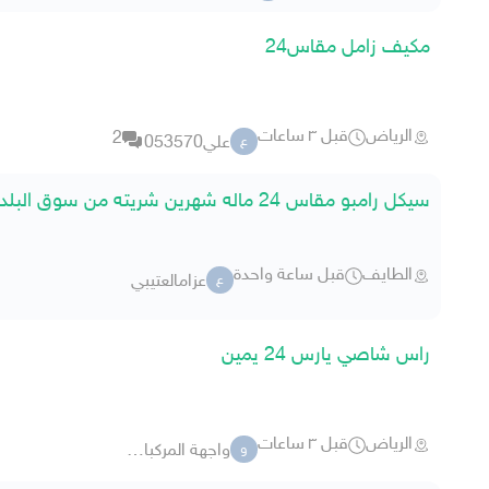
مكيف زامل مقاس24
الرياض
قبل ٣ ساعات
2
علي053570
ع
سيكل رامبو مقاس 24 ماله شهرين شريته من سوق البلد 550
الطايف
قبل ساعة واحدة
عزامالعتيبي
ع
راس شاصي يارس 24 يمين
الرياض
قبل ٣ ساعات
واجهة المركبات -198
و