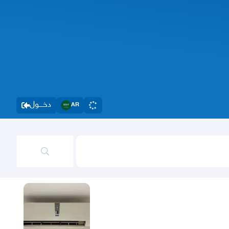
دخــــول
AR