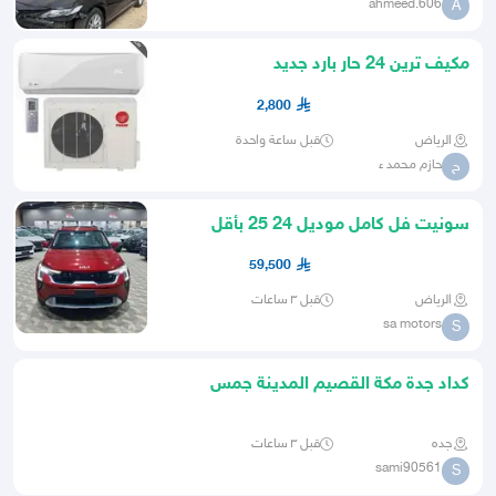
ahmeed.606
A
مكيف ترين 24 حار بارد جديد
2,800
الرياض
قبل ساعة واحدة
حازم محمد ء
ح
سونيت فل كامل موديل 24 25 بأقل
الاسعار كاش واقساط
59,500
الرياض
قبل ٣ ساعات
sa motors
S
كداد جدة مكة القصيم المدينة جمس
يوكن 24
جده
قبل ٣ ساعات
sami90561
S