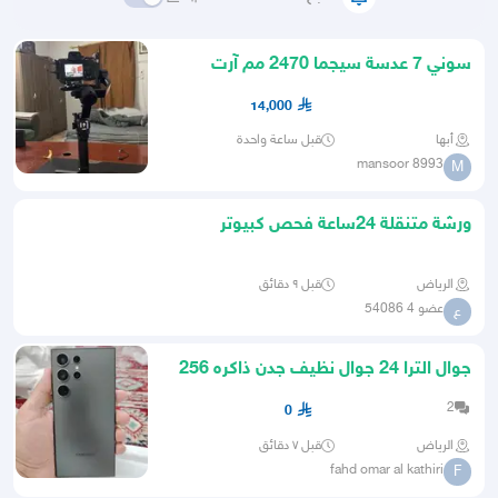
سوني 7 عدسة سيجما 2470 مم آرت
كومبو 5
14,000
أبها
قبل ساعة واحدة
mansoor 8993
M
ورشة متنقلة 24ساعة فحص كبيوتر
كهربائي مكانيكي بنشر متنقل
الرياض
قبل ٩ دقائق
عضو 4 54086
ع
جوال الترا 24 جوال نظيف جدن ذاكره 256
2
0
الرياض
قبل ٧ دقائق
fahd omar al kathiri
F