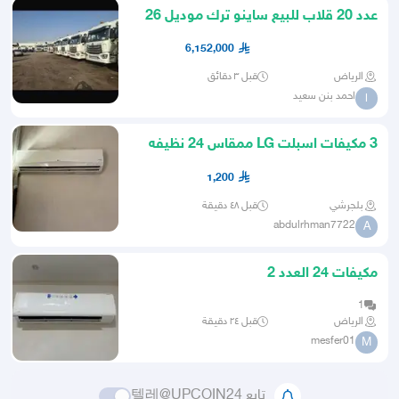
عدد 20 قلاب للبيع ساينو ترك موديل 26
مقاس الصندوق 24
6,152,000
الرياض
قبل ٣ دقائق
احمد بنن سعيد
ا
3 مكيفات اسبلت LG ممقاس 24 نظيفه
جداً
1,200
بلجرشي
قبل ٤٨ دقيقة
abdulrhman7722
A
مكيفات 24 العدد 2
1
الرياض
قبل ٢٤ دقيقة
mesfer01
M
تابع 텔레@UPCOIN24