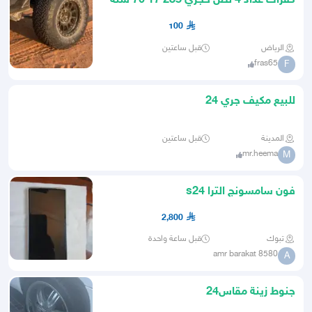
كفرات عداد 4 نص حجري 285 17 70 سنة
24 للبيع او بدل بكفرات
100
الرياض
قبل ساعتين
fras65
F
للبيع مكيف جري 24
المدينة
قبل ساعتين
mr.heema
M
فون سامسونج الترا s24
2,800
تبوك
قبل ساعة واحدة
amr barakat 8580
A
جنوط زينة مقاس24