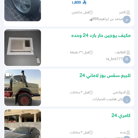
1,800
الخبر
قبل ساعتين
محمد بن ابراهيم666
م
مكيف يوجين حار بارد 24 وحده
الطايف
قبل ٣٦ دقيقة
ra_bot777
R
للبيع سقس بوز لاماني 24
الدوادمي
قبل ٣ ساعات
ركن هضيب للسيارات
ر
كامري 24
جده
قبل ٣ ساعات