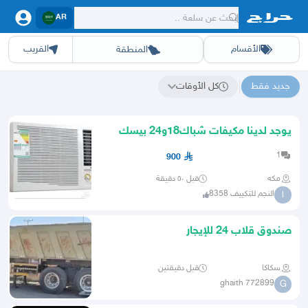
AR
الأقسام
القريب
المنطقة
سيارات
الرياض
أجهزة
الشرقيه
جده
عقار ديل
اثاث
مكه
ينبع
خدمات
ازياء
حيوانات
حفر الباطن
وظائف
المدينة
العاب
الطايف
تدريب
تبوك
اطعمة
القصيم
مناسبات
حائل
أبها
برمجة
عسير
الحدائق
الباحة
نوا
ج
جديد فقط
كل الأوقات
نتائج البحث عن "텔레@UPCOIN24"
يوجد لدينا مكيفات شباك18و24 بيسك
وفيشر واسكار
1
900
مكه
قبل ٥٠ دقيقة
النجم للتكييف 8358
ا
صندوق قلاب 24 للإيجار
سكاكا
قبل دقيقتين
ghaith 772899
G