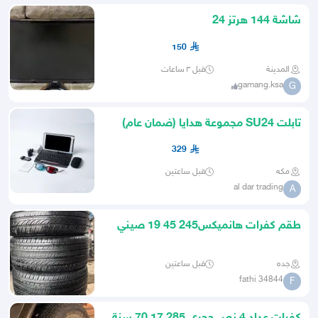
شاشة 144 هرتز 24
150
المدينة
قبل ٣ ساعات
gamang.ksa
G
تابلت SU24 مجموعة هدايا (ضمان عام)
9بوصة
329
مكه
قبل ساعتين
al dar trading
A
طقم كفرات هانميكس245 45 19 صيني
نضيف مره تاريخ نهاية 24
جده
قبل ساعتين
fathi 34844
F