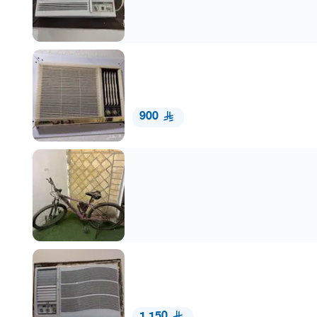
900
1,150