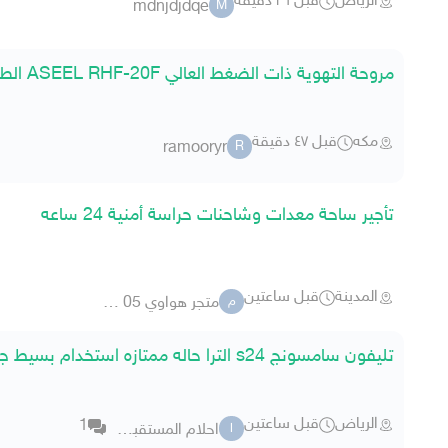
الرياض
قبل ٢٦ دقيقة
mdnjdjdqe
M
مروحة التهوية ذات الضغط العالي ASEEL RHF-20F الطاقة 220-24
مكه
قبل ٤٧ دقيقة
ramooryr
R
تأجير ساحة معدات وشاحنات حراسة أمنية 24 ساعه
المدينة
قبل ساعتين
متجر هواوي 05 نصاب انتبهوا
م
تليفون سامسونج s24 الترا حاله ممتازه استخدام بسيط جدا
الرياض
قبل ساعتين
1
احلام المستقبل العقارية
ا