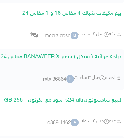
بيع مكيفات شباك 4 مقاس 18 و 1 مقاس 24
مكه
قبل ٤ ساعات
4
mohammed aldose
M
دراجة هوائية ( سيكل ) بانوير BANAWEER X مقاس 24 للبيع
الدمام
قبل ٣ ساعات
rxtx 36864
R
للبيع سامسونج s24 ultra اسود مع الكرتون - 256 GB
جده
قبل ٥ ساعات
abo ahmed889 1462
A