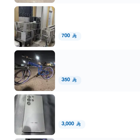
700
350
3,000