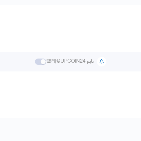
تابع 텔레@UPCOIN24