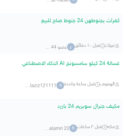
ammar-nasef
A
كفرات بجنوطهن 24 جنوط صاج للبيع
تبوك
قبل ١٠ دقائق
عضو 44 8187
ع
غسالة 24 كيلو سامسونج AI الذكاء الاصطناعي
الهفوف
قبل ساعة واحدة
abdulaziz121111
A
مكيف جنرال سوبريم 24 باررد
مكه
قبل ٣ ساعات
khalidalamri 22
K