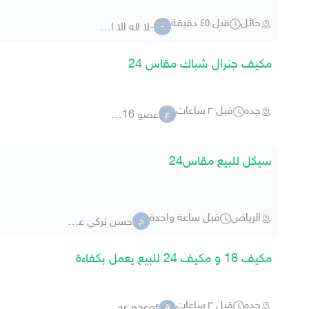
حائل
قبل ٤٥ دقيقة
-لا اله الا الله 1
-
مكيف جنرال شباك مقاس 24
جده
قبل ٣ ساعات
عضو 478416
ع
سيكل للبيع مقاس24
الرياض
قبل ساعة واحدة
حسن تركي عتين
ح
مكيف 18 و مكيف 24 للبيع يعمل بكفاءة
جده
قبل ٣ ساعات