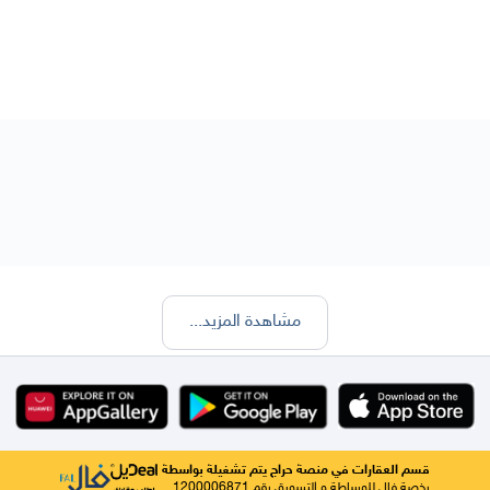
مشاهدة المزيد
...
قسم العقارات في منصة حراج يتم تشغيلة بواسطة
رخصة فال للوساطة و التسويق رقم 1200006871