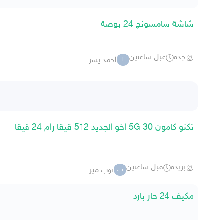
شاشة سامسونج 24 بوصة
جده
قبل ساعتين
احمد يسري 77042
ا
تكنو كامون 30 5G اخو الجديد 512 قيقا رام 24 قيقا
بريدة
قبل ساعتين
توب ميرش
ت
مكيف 24 حار بارد