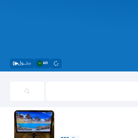
دخــــول
AR