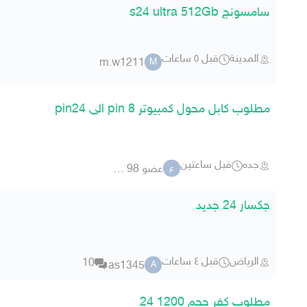
سامسونج s24 ultra 512Gb
المدينة
قبل ٥ ساعات
m.w1211
M
مطلوب كابل محول كمبيوتر pin 8 الى pin24
جده
قبل ساعتين
عضو 98 39736
ع
جكسار 24 جديد
الرياض
قبل ٤ ساعات
10
as1345
A
مطلوب كفر حجم 1200 24