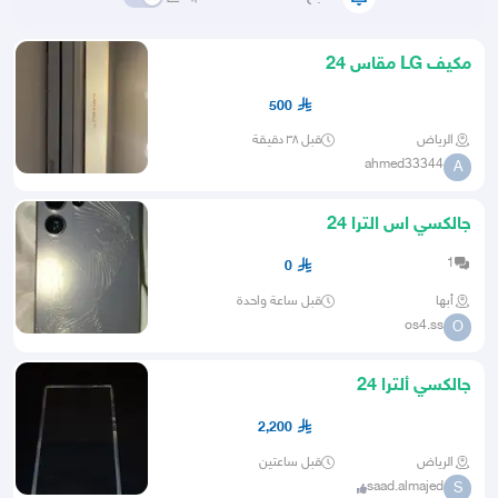
مكيف LG مقاس 24
500
الرياض
قبل ٣٨ دقيقة
ahmed33344
A
جالكسي اس الترا 24
1
0
أبها
قبل ساعة واحدة
os4.ss
O
جالكسي ألترا 24
2,200
الرياض
قبل ساعتين
saad.almajed
S