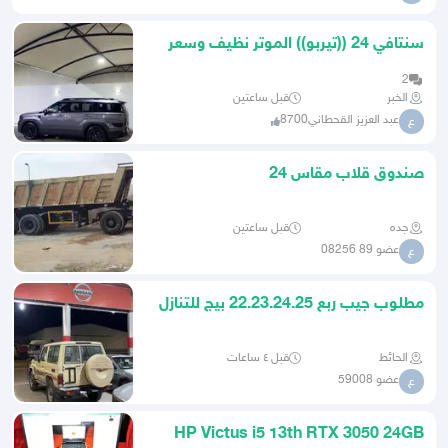
سنتافي 24 ((تيربو)) الموتر نظيف وسعر
ممتاز
2
الخبر
قبل ساعتين
عبد العزيز القحطاني8700
ع
صندوق قلاب مقاس 24
جده
قبل ساعتين
عضو 89 08256
ع
مطلوب جيب ربع 22.23.24.25 بيج للتنازل
الحائط
قبل ٤ ساعات
عضو 59008
ع
HP Victus i5 13th RTX 3050 24GB