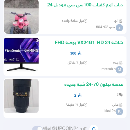
دباب أربع كفرات 100سي سي موديل 24
أبها
قبل ساعة واحدة
عضو 804702
ع
شاشة VX24G1-HD 24 بوصة FHD
180Hz 1 1ms
300
جده
قبل ٦ دقائق
meteab h
M
عدسة نيكون 70-24 شبه جديده
2
2
حائل
قبل ٣٩ دقيقة
kka125
K
تابع 텔레@UPCOIN24