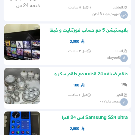
الرياض
قبل ٥ ساعات
صهريج مويه 18طن
ص
بلايستيشن 5 مع حساب فورتنايت و فيفا
25 24 23
2,000
الطايف
قبل ٣ ساعات
abiyter6
A
طقم ضيافه 24 قطعه مع طقم سكر و
شاهي
1
100
الخبر
قبل ٣ ساعات
محمد خالد777
م
Samsung S24 ultra اس 24 الترا
2,600