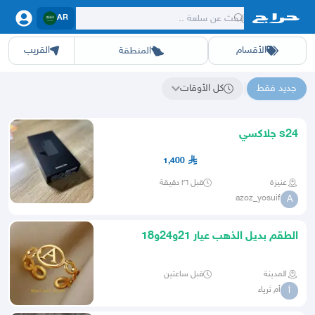
AR
الأقسام
القريب
المنطقة
سيارات
الرياض
أجهزة
الشرقيه
جده
عقار ديل
اثاث
مكه
ينبع
خدمات
ازياء
حيوانات
حفر الباطن
وظائف
المدينة
العاب
الطايف
تدريب
تبوك
اطعمة
القصيم
مناسبات
حائل
أبها
برمجة
عسير
الحدائق
الباحة
نوا
ج
جديد فقط
كل الأوقات
نتائج البحث عن "텔레@UPCOIN24"
s24 جلاكسي
1,400
عنيزة
قبل ٢٦ دقيقة
azoz_yosuif
A
الطقم بديل الذهب عيار 21و24و18
المدينة
قبل ساعتين
أم ثرياء
أ