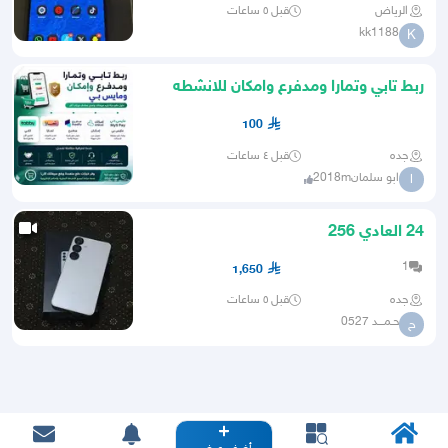
الرياض
قبل ٥ ساعات
kk1188
K
ربط تابي وتمارا ومدفرع وامكان للانشطه
التجاريه في 24ساعة
100
جده
قبل ٤ ساعات
ابو سلمان2018m
ا
24 العادي 256
1
1,650
جده
قبل ٥ ساعات
حـمـــد 0527
ح