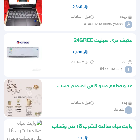
2,850
بريدة
قبل ٣ ساعات
anas mohammed yousuf
A
مكيف جري سبليت 24GREE
1,500
مكه
قبل ٣ ساعات
ابو سلمان 9477
ا
منيو مطعم منيو كافي تصميم حسب
الطلب إنجاز خلال 24 ساعه
جده
قبل ٤ ساعات
بنك حلى
ب
وايت مياه صالحه للشرب 18 طن وتساب
وفون خدمه 24 س
11