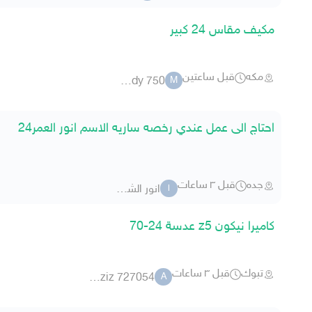
مكيف مقاس 24 كبير
مكه
قبل ساعتين
moody 750
M
احتاج الى عمل عندي رخصه ساريه الاسم انور العمر24
جده
قبل ٣ ساعات
انور الشعري
ا
كاميرا نيكون z5 عدسة 24-70
تبوك
قبل ٣ ساعات
abdulaziz 727054
A