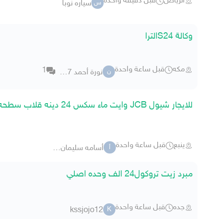
الرياض
قبل دقيقة واحدة
سياره نوبا
س
وكالة S24الترا
مكه
قبل ساعة واحدة
1
نورة أحمد 5777
ن
للايجار شيول JCB وايت ماء سكس 24 دينه قلاب سطحه تيدر
ينبع
قبل ساعة واحدة
أسامه سليمان الحبيشي
أ
مبرد زيت تروكول24 الف وحده اصلي
جده
قبل ساعة واحدة
kssjojo12
K