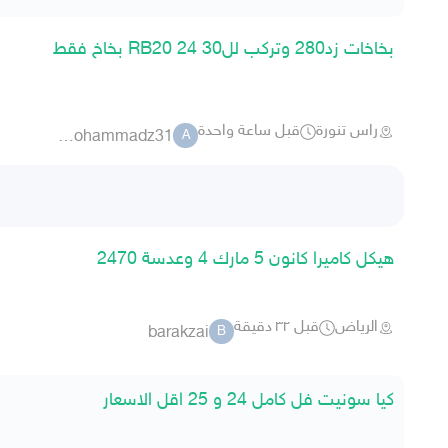
بخاخات زد280 وتركب للRB20 24 30 بخاخ فقط
راس تنورة
قبل ساعة واحدة
abu mohammadz31
A
هيكل كاميرا كانون 5 مارك 4 وعدسة 2470
الرياض
قبل ٣٢ دقيقة
barakzai
B
كيا سونيت فل كامل 24 و 25 اقل الاسعار