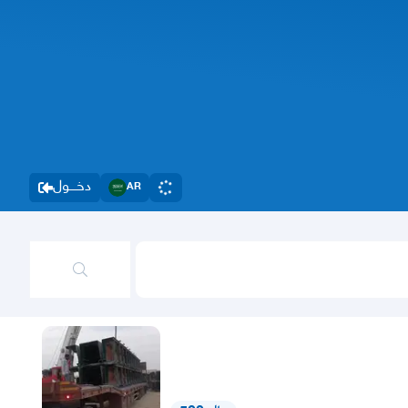
دخــــول
AR