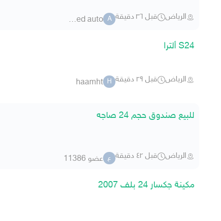
الرياض
قبل ٣٦ دقيقة
ahmed auto
A
S24 ألترا
الرياض
قبل ٢٩ دقيقة
haamht
H
للبيع صندوق حجم 24 صاجه
الرياض
قبل ٤٢ دقيقة
عضو 11386
ع
مكينة جكسار 24 بلف 2007