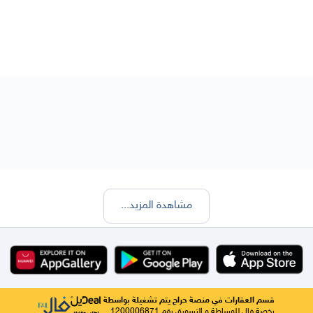
مشاهدة المزيد
...
قسم العقارات في منصة حراج يتم تشغيلة بواسطة
رخصة فال للوساطة و التسويق رقم 1200006871