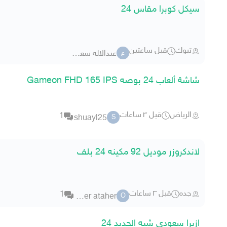
سيكل كوبرا مقاس 24
تبوك
قبل ساعتين
عبدالاله سعود البلوي
ع
شاشة ألعاب 24 بوصه Gameon FHD 165 IPS
الرياض
قبل ٣ ساعات
1
shuayl25
S
لاندكروزر موديل 92 مكينه 24 بلف
جده
قبل ٣ ساعات
1
omer ataher
O
ازيرا سعودي شبه الجديد 24