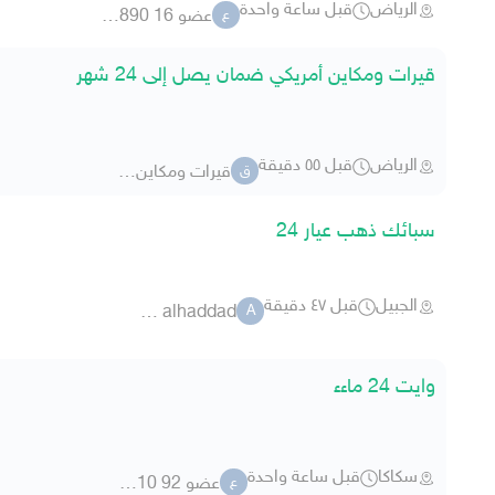
الرياض
قبل ساعة واحدة
عضو 16 8538890
ع
قيرات ومكاين أمريكي ضمان يصل إلى 24 شهر
الرياض
قبل ٥٥ دقيقة
قيرات ومكاين أمريكي
ق
سبائك ذهب عيار 24
الجبيل
قبل ٤٧ دقيقة
alawi alhaddad
A
وايت 24 ماءء
سكاكا
قبل ساعة واحدة
عضو 92 89310
ع