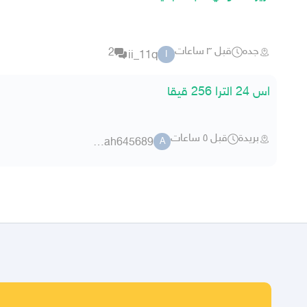
جده
قبل ٣ ساعات
2
ii_11q
I
اس 24 الترا 256 قيقا
بريدة
قبل ٥ ساعات
abdullah645689
A