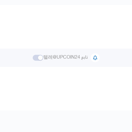
تابع 텔레@UPCOIN24